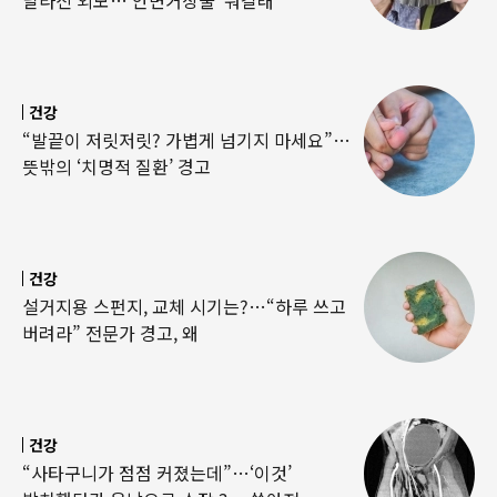
달라진 외모…‘안면거상술’ 뭐길래
건강
“발끝이 저릿저릿? 가볍게 넘기지 마세요”…
뜻밖의 ‘치명적 질환’ 경고
건강
설거지용 스펀지, 교체 시기는?…“하루 쓰고
버려라” 전문가 경고, 왜
건강
“사타구니가 점점 커졌는데”…‘이것’