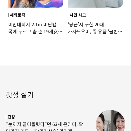
해외토픽
사건 사고
미인대회서 2.1m 비단뱀
‘당근’서 구한 20대
목에 두르고 춤 춘 19세女
가사도우미, 母 유품 ‘금반지
‘경악’…결국
·팔찌’ 훔쳐 녹였다
갓생 살기
건강
“눈까지 끌어올렸다”던 63세 윤영미, 확