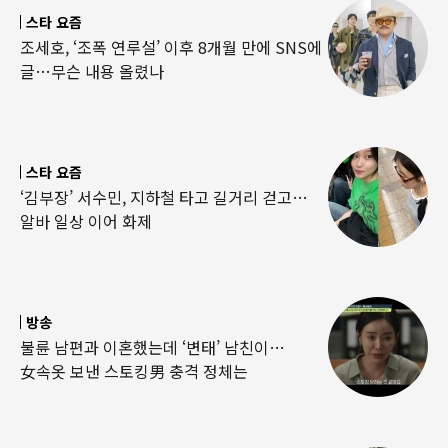
스타 요즘
조세호, ‘조폭 연루설’ 이후 8개월 만에 SNS에
글…무슨 내용 올렸나
스타 요즘
‘김부장’ 서수민, 지하철 타고 길거리 걷고…
알바 일상 이어 화제
방송
불륜 남편과 이혼했는데 ‘변태’ 남친이…
女속옷 보낸 스토킹男 충격 정체는