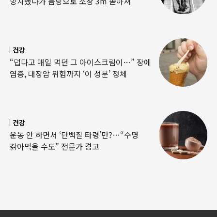
방치했다가 음낭으로 소장 3m 쏟아져
건강
“덥다고 매일 먹던 그 아이스크림이…” 장에
염증, 대장암 위험까지 ‘이 성분’ 정체
건강
운동 안 하면서 ‘단백질 타령’만?…“수명
갉아먹을 수도” 전문가 경고