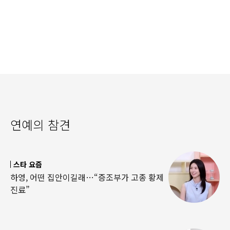
연예의 참견
스타 요즘
하영, 어떤 집안이길래…“증조부가 고종 황제
진료”