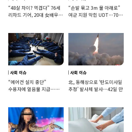
“48살 차이? 역겹다” 76세
“손발 묶고 3m 물 아래로”
리차드 기어, 20대 女배우와
여군 지원 막힌 UDT…707
‘로맨스물’…“손녀뻘” 비난
출신 女유튜버, 직접
훈련해보
사회 이슈
사회 이슈
“에어컨 설치 중단”
北, 동해상으로 ‘탄도미사일
수용자에 얼음물 지급…
추정’ 발사체 발사…42일 만
37도까지 치솟은 교도소
상황