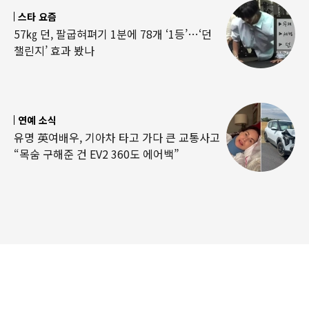
스타 요즘
57㎏ 던, 팔굽혀펴기 1분에 78개 ‘1등’…‘던
챌린지’ 효과 봤나
연예 소식
유명 英여배우, 기아차 타고 가다 큰 교통사고
“목숨 구해준 건 EV2 360도 에어백”