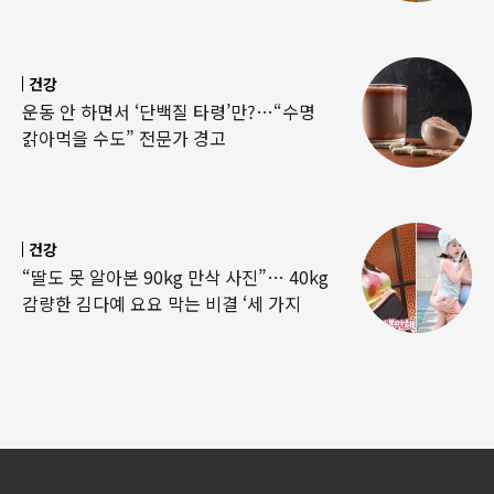
건강
운동 안 하면서 ‘단백질 타령’만?…“수명
갉아먹을 수도” 전문가 경고
건강
“딸도 못 알아본 90kg 만삭 사진”… 40kg
감량한 김다예 요요 막는 비결 ‘세 가지