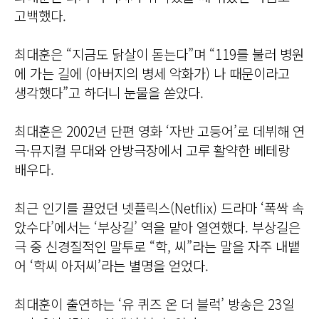
고백했다.
최대훈은 “지금도 닭살이 돋는다”며 “119를 불러 병원
에 가는 길에 (아버지의 병세 악화가) 나 때문이라고
생각했다”고 하더니 눈물을 쏟았다.
최대훈은 2002년 단편 영화 ‘자반 고등어’로 데뷔해 연
극·뮤지컬 무대와 안방극장에서 고루 활약한 베테랑
배우다.
최근 인기를 끌었던 넷플릭스(Netflix) 드라마 ‘폭싹 속
았수다’에서는 ‘부상길’ 역을 맡아 열연했다. 부상길은
극 중 신경질적인 말투로 “학, 씨”라는 말을 자주 내뱉
어 ‘학씨 아저씨’라는 별명을 얻었다.
최대훈이 출연하는 ‘유 퀴즈 온 더 블럭’ 방송은 23일