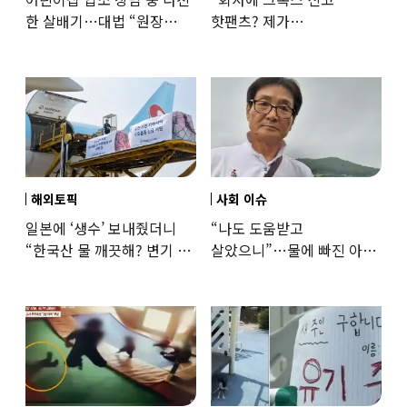
한 살배기…대법 “원장
핫팬츠? 제가
과실”
꼰대인가요”…출근 복장
어디까지 괜찮을까
해외토픽
사회 이슈
일본에 ‘생수’ 보내줬더니
“나도 도움받고
“한국산 물 깨끗해? 변기 물
살았으니”…물에 빠진 아이
떠올라”…“日정부보다
구한 65세, 포상금까지
낫다” 감사
나눴다