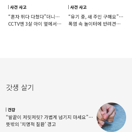
사건 사고
사건 사고
“혼자 뛰다 다쳤다”더니…
“유기 중, 새 주인 구해요”…
CCTV엔 3살 아이 옆에서
폭염 속 놀이터에 반려견
점프한 교사 포착
묶어놓고 떠난 30대女
갓생 살기
건강
“발끝이 저릿저릿? 가볍게 넘기지 마세요”…
뜻밖의 ‘치명적 질환’ 경고