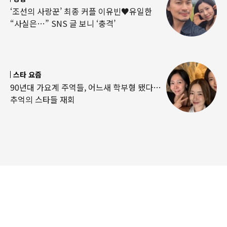
‘조선의 사랑꾼’ 최종 커플 이유빈♥유일한
“사실은…” SNS 글 보니 ‘충격’
스타 요즘
90년대 가요계 주역들, 어느새 학부형 됐다…
추억의 스타들 재회