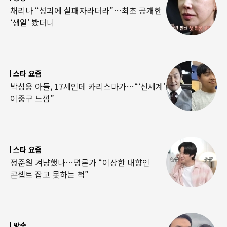
채리나 “성괴에 실패자라더라”…최초 공개한
‘생얼’ 봤더니
스타 요즘
박성웅 아들, 17세인데 카리스마가…“‘신세계’
이중구 느낌”
스타 요즘
정준원 겨냥했나…평론가 “이상한 내향인
콘셉트 잡고 못하는 척”
방송