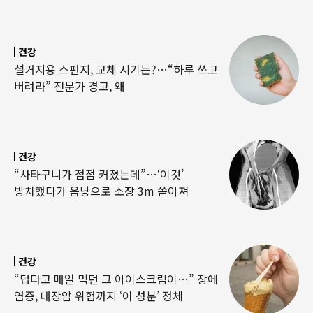
건강
설거지용 스펀지, 교체 시기는?…“하루 쓰고
버려라” 전문가 경고, 왜
건강
“사타구니가 점점 커졌는데”…‘이것’
방치했다가 음낭으로 소장 3m 쏟아져
건강
“덥다고 매일 먹던 그 아이스크림이…” 장에
염증, 대장암 위험까지 ‘이 성분’ 정체