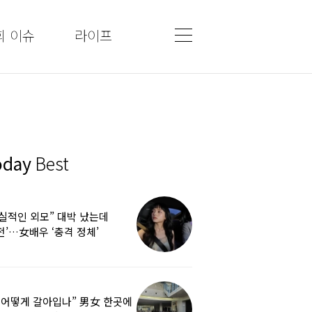
회 이슈
라이프
oday
Best
실적인 외모” 대박 났는데
전’…女배우 ‘충격 정체’
 어떻게 갈아입나” 男女 한곳에