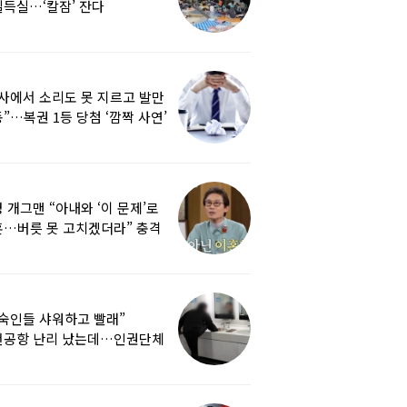
득실…‘칼잠’ 잔다
사에서 소리도 못 지르고 발만
”…복권 1등 당첨 ‘깜짝 사연’
 개그맨 “아내와 ‘이 문제’로
…버릇 못 고치겠더라” 충격
백
숙인들 샤워하고 빨래”
천공항 난리 났는데…인권단체
공기관 책무”