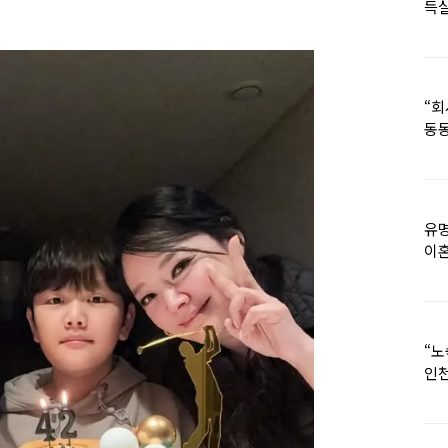
득실
“회
동동
유명
이혼
고
“노
인
“공