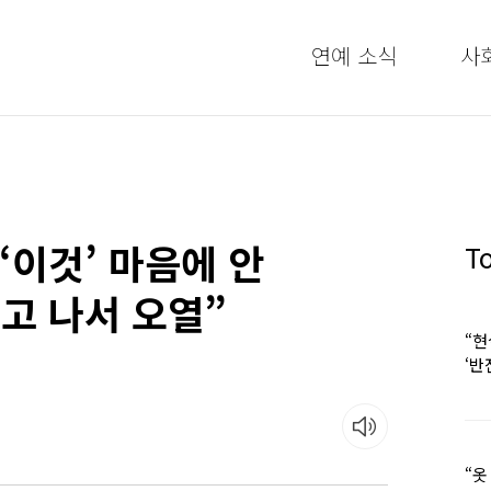
연예 소식
사
‘이것’ 마음에 안
T
고 나서 오열”
“현
‘반
“옷