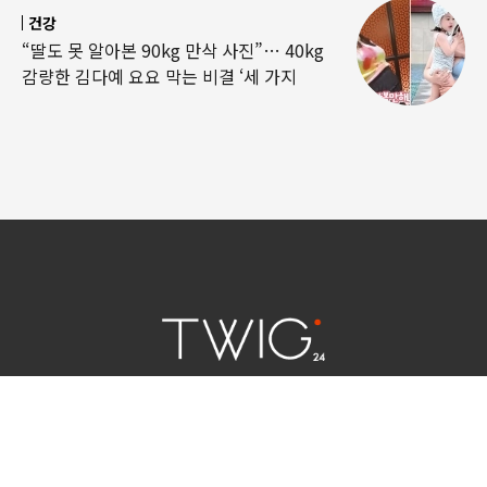
건강
“딸도 못 알아본 90kg 만삭 사진”… 40kg
감량한 김다예 요요 막는 비결 ‘세 가지
연예 소식
|
사회 이슈
|
라이프
서울특별시 중구 세종대로 124 | 대표전화 02) 2000-9006
청소년보호정책(책임자:김태균)
사이트맵