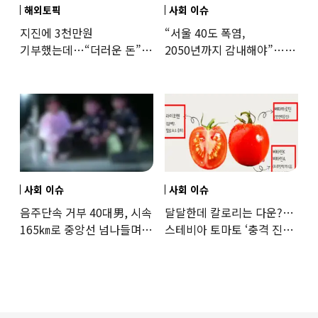
해외토픽
사회 이슈
지진에 3천만원
“서울 40도 폭염,
기부했는데…“더러운 돈”
2050년까지 감내해야”…
日여배우에 비난 쏟아진
기후학자의 경고
이유
사회 이슈
사회 이슈
음주단속 거부 40대男, 시속
달달한데 칼로리는 다운?…
165㎞로 중앙선 넘나들며
스테비아 토마토 ‘충격 진실’
도주… 추격전 끝 체포
드러났다