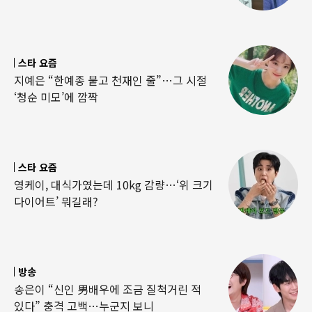
스타 요즘
지예은 “한예종 붙고 천재인 줄”…그 시절
‘청순 미모’에 깜짝
스타 요즘
영케이, 대식가였는데 10kg 감량…‘위 크기
다이어트’ 뭐길래?
방송
송은이 “신인 男배우에 조금 질척거린 적
있다” 충격 고백…누군지 보니