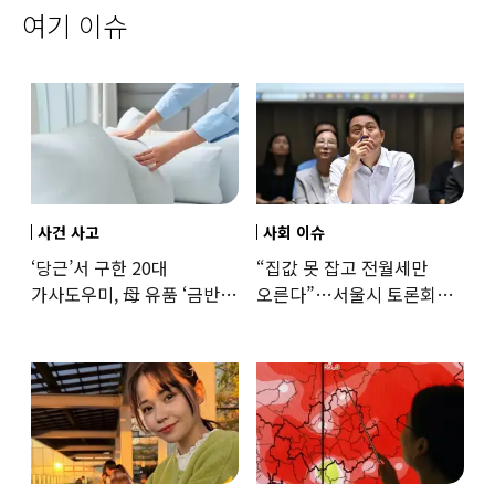
여기 이슈
사건 사고
사회 이슈
‘당근’서 구한 20대
“집값 못 잡고 전월세만
가사도우미, 母 유품 ‘금반지
오른다”…서울시 토론회서
·팔찌’ 훔쳐 녹였다
세제개편 우려 쏟아져