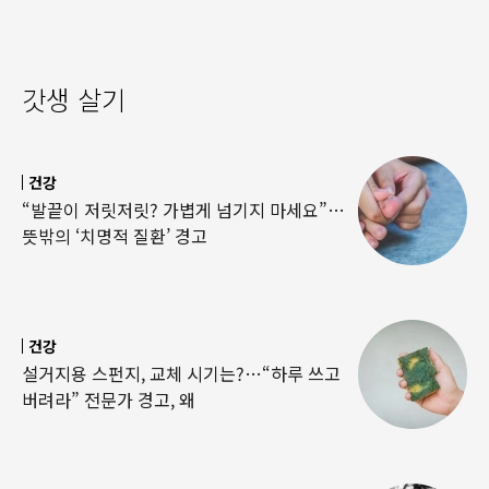
갓생 살기
건강
“발끝이 저릿저릿? 가볍게 넘기지 마세요”…
뜻밖의 ‘치명적 질환’ 경고
건강
설거지용 스펀지, 교체 시기는?…“하루 쓰고
버려라” 전문가 경고, 왜