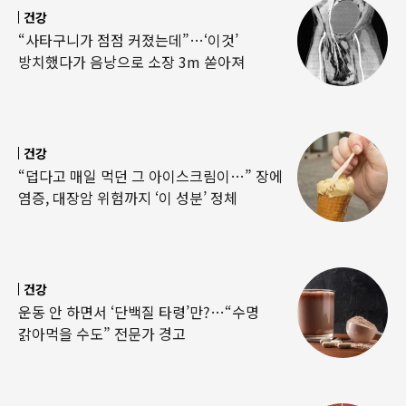
건강
“사타구니가 점점 커졌는데”…‘이것’
방치했다가 음낭으로 소장 3m 쏟아져
건강
“덥다고 매일 먹던 그 아이스크림이…” 장에
염증, 대장암 위험까지 ‘이 성분’ 정체
건강
운동 안 하면서 ‘단백질 타령’만?…“수명
갉아먹을 수도” 전문가 경고