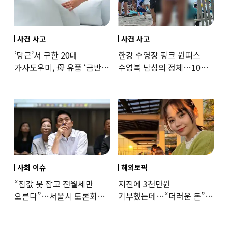
사건 사고
사건 사고
‘당근’서 구한 20대
한강 수영장 핑크 원피스
가사도우미, 母 유품 ‘금반지
수영복 남성의 정체…10대
·팔찌’ 훔쳐 녹였다
성매수 전 시의원의 소름
돋는 제안
사회 이슈
해외토픽
“집값 못 잡고 전월세만
지진에 3천만원
오른다”…서울시 토론회서
기부했는데…“더러운 돈”
세제개편 우려 쏟아져
日여배우에 비난 쏟아진
이유