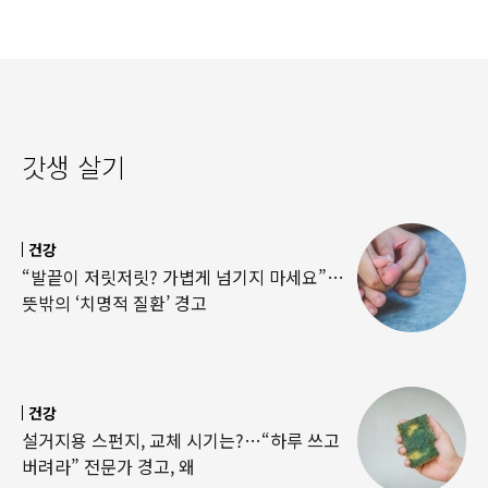
갓생 살기
건강
“발끝이 저릿저릿? 가볍게 넘기지 마세요”…
뜻밖의 ‘치명적 질환’ 경고
건강
설거지용 스펀지, 교체 시기는?…“하루 쓰고
버려라” 전문가 경고, 왜