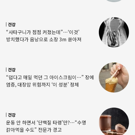
건강
“사타구니가 점점 커졌는데”…‘이것’
방치했다가 음낭으로 소장 3m 쏟아져
건강
“덥다고 매일 먹던 그 아이스크림이…” 장에
염증, 대장암 위험까지 ‘이 성분’ 정체
건강
운동 안 하면서 ‘단백질 타령’만?…“수명
갉아먹을 수도” 전문가 경고