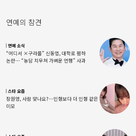
연예의 참견
연예 소식
“어디서 ×구라를” 신동엽, 대학로 폄하
논란… “농담 치우쳐 가벼운 언행” 사과
스타 요즘
장원영, 사람 맞나요?…인형보다 더 인형 같은
미모