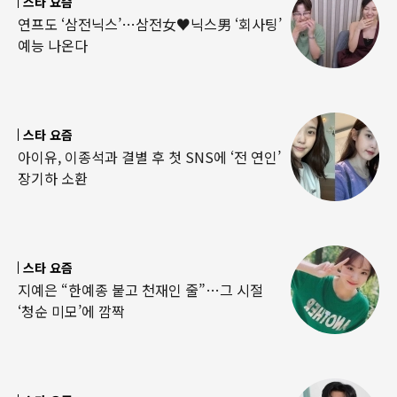
스타 요즘
연프도 ‘삼전닉스’…삼전女♥닉스男 ‘회사팅’
예능 나온다
스타 요즘
아이유, 이종석과 결별 후 첫 SNS에 ‘전 연인’
장기하 소환
스타 요즘
지예은 “한예종 붙고 천재인 줄”…그 시절
‘청순 미모’에 깜짝