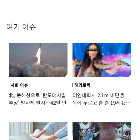
여기 이슈
사회 이슈
해외토픽
北, 동해상으로 ‘탄도미사일
미인대회서 2.1m 비단뱀
추정’ 발사체 발사…42일 만
목에 두르고 춤 춘 19세女
‘경악’…결국