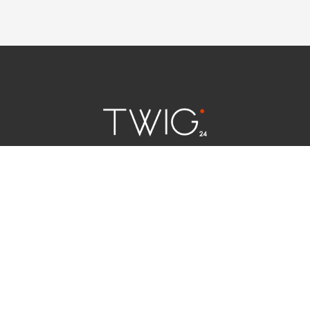
연예 소식
|
사회 이슈
|
라이프
서울특별시 중구 세종대로 124 | 대표전화 02) 2000-9006
청소년보호정책(책임자:김태균)
사이트맵
법인명 : (주)트윅24 | 등록번호 : 서울 아55158
문의 및 제보:
twig24.ads@gmail.com
Copyright ⓒ TWIG24 All rights reserved