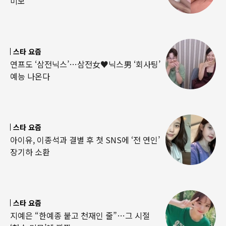
미모
스타 요즘
연프도 ‘삼전닉스’…삼전女♥닉스男 ‘회사팅’
예능 나온다
스타 요즘
아이유, 이종석과 결별 후 첫 SNS에 ‘전 연인’
장기하 소환
스타 요즘
지예은 “한예종 붙고 천재인 줄”…그 시절