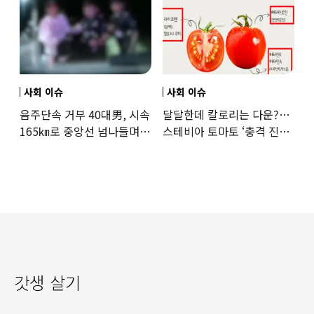
사회 이슈
사회 이슈
음주단속 거부 40대男, 시속
달달한데 칼로리는 다운?…
165㎞로 중앙선 넘나들며
스테비아 토마토 ‘충격 진실’
도주… 추격전 끝 체포
드러났다
갓생 살기