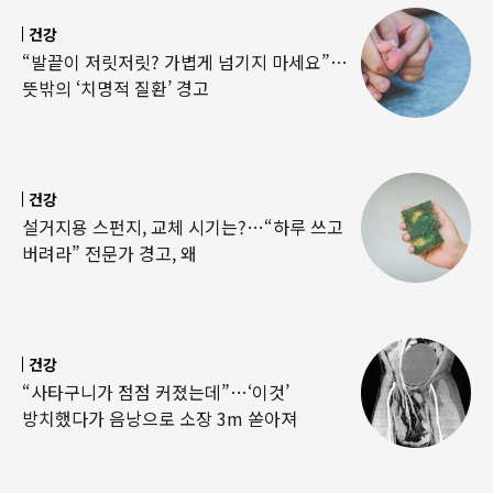
건강
“발끝이 저릿저릿? 가볍게 넘기지 마세요”…
뜻밖의 ‘치명적 질환’ 경고
건강
설거지용 스펀지, 교체 시기는?…“하루 쓰고
버려라” 전문가 경고, 왜
건강
“사타구니가 점점 커졌는데”…‘이것’
방치했다가 음낭으로 소장 3m 쏟아져