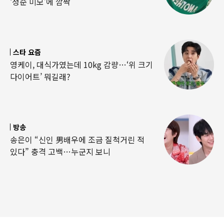
‘청순 미모’에 깜짝
스타 요즘
영케이, 대식가였는데 10kg 감량…‘위 크기
다이어트’ 뭐길래?
방송
송은이 “신인 男배우에 조금 질척거린 적
있다” 충격 고백…누군지 보니