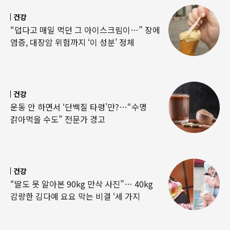
건강
“덥다고 매일 먹던 그 아이스크림이…” 장에
염증, 대장암 위험까지 ‘이 성분’ 정체
건강
운동 안 하면서 ‘단백질 타령’만?…“수명
갉아먹을 수도” 전문가 경고
건강
“딸도 못 알아본 90kg 만삭 사진”… 40kg
감량한 김다예 요요 막는 비결 ‘세 가지