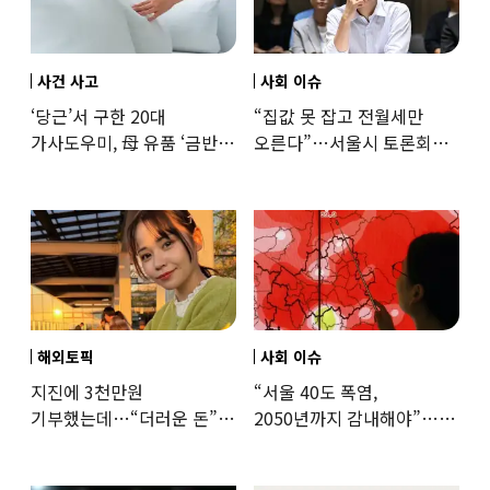
사건 사고
사회 이슈
‘당근’서 구한 20대
“집값 못 잡고 전월세만
가사도우미, 母 유품 ‘금반지
오른다”…서울시 토론회서
·팔찌’ 훔쳐 녹였다
세제개편 우려 쏟아져
해외토픽
사회 이슈
지진에 3천만원
“서울 40도 폭염,
기부했는데…“더러운 돈”
2050년까지 감내해야”…
日여배우에 비난 쏟아진
기후학자의 경고
이유