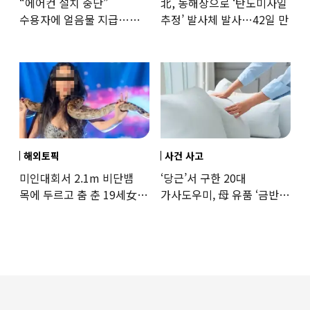
“에어컨 설치 중단”
北, 동해상으로 ‘탄도미사일
수용자에 얼음물 지급…
추정’ 발사체 발사…42일 만
37도까지 치솟은 교도소
상황
해외토픽
사건 사고
미인대회서 2.1m 비단뱀
‘당근’서 구한 20대
목에 두르고 춤 춘 19세女
가사도우미, 母 유품 ‘금반지
‘경악’…결국
·팔찌’ 훔쳐 녹였다