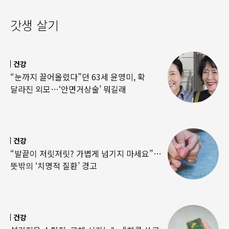
갓생 살기
건강
“눈까지 끌어올렸다”던 63세 윤영미, 확
달라진 외모…‘안면거상술’ 뭐길래
건강
“발끝이 저릿저릿? 가볍게 넘기지 마세요”…
뜻밖의 ‘치명적 질환’ 경고
건강