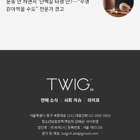
운동 안 하면서 ‘단백질 타령’만?…“수명
갉아먹을 수도” 전문가 경고
연예 소식
|
사회 이슈
|
라이프
서울특별시 중구 세종대로 124 | 대표전화 02) 2000-9006
청소년보호정책(책임자:김태균)
사이트맵
법인명 : (주)트윅24 | 등록번호 : 서울 아55158
문의 및 제보:
twig24.ads@gmail.com