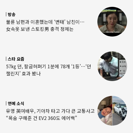
방송
불륜 남편과 이혼했는데 ‘변태’ 남친이…
女속옷 보낸 스토킹男 충격 정체는
스타 요즘
57㎏ 던, 팔굽혀펴기 1분에 78개 ‘1등’…‘던
챌린지’ 효과 봤나
연예 소식
유명 英여배우, 기아차 타고 가다 큰 교통사고
“목숨 구해준 건 EV2 360도 에어백”