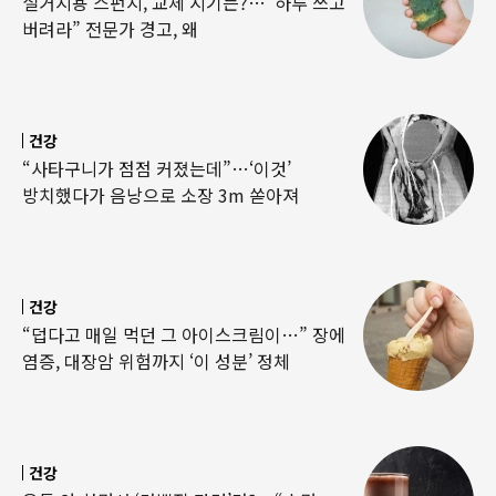
설거지용 스펀지, 교체 시기는?…“하루 쓰고
버려라” 전문가 경고, 왜
건강
“사타구니가 점점 커졌는데”…‘이것’
방치했다가 음낭으로 소장 3m 쏟아져
건강
“덥다고 매일 먹던 그 아이스크림이…” 장에
염증, 대장암 위험까지 ‘이 성분’ 정체
건강