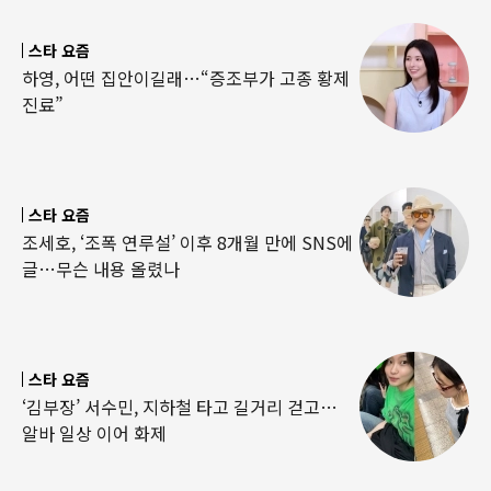
스타 요즘
하영, 어떤 집안이길래…“증조부가 고종 황제
진료”
스타 요즘
조세호, ‘조폭 연루설’ 이후 8개월 만에 SNS에
글…무슨 내용 올렸나
스타 요즘
‘김부장’ 서수민, 지하철 타고 길거리 걷고…
알바 일상 이어 화제