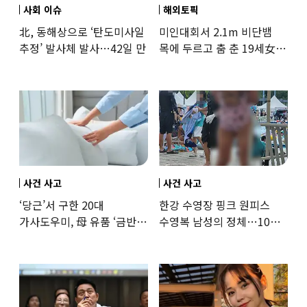
사회 이슈
해외토픽
北, 동해상으로 ‘탄도미사일
미인대회서 2.1m 비단뱀
추정’ 발사체 발사…42일 만
목에 두르고 춤 춘 19세女
‘경악’…결국
사건 사고
사건 사고
‘당근’서 구한 20대
한강 수영장 핑크 원피스
가사도우미, 母 유품 ‘금반지
수영복 남성의 정체…10대
·팔찌’ 훔쳐 녹였다
성매수 전 시의원의 소름
돋는 제안