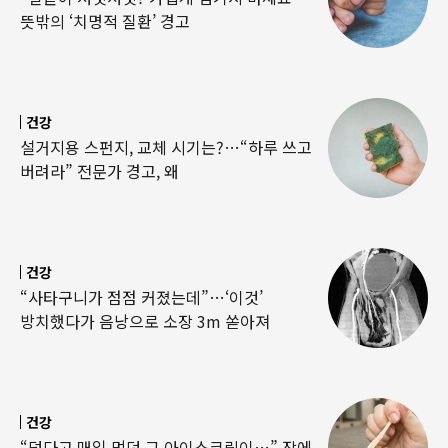
뜻밖의 ‘치명적 질환’ 경고
건강
설거지용 스펀지, 교체 시기는?…“하루 쓰고
버려라” 전문가 경고, 왜
건강
“사타구니가 점점 커졌는데”…‘이것’
방치했다가 음낭으로 소장 3m 쏟아져
건강
“덥다고 매일 먹던 그 아이스크림이…” 장에