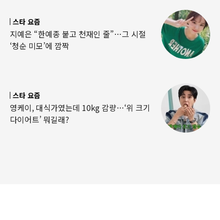
스타 요즘
지예은 “한예종 붙고 천재인 줄”…그 시절
‘청순 미모’에 깜짝
스타 요즘
영케이, 대식가였는데 10kg 감량…‘위 크기
다이어트’ 뭐길래?