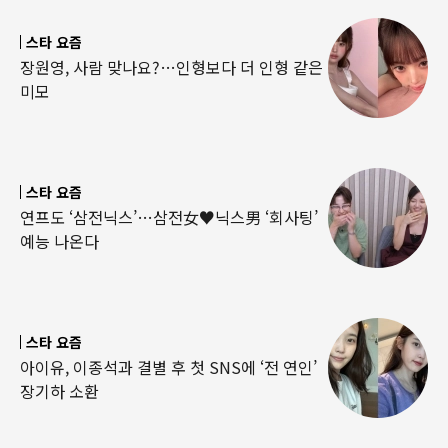
스타 요즘
장원영, 사람 맞나요?…인형보다 더 인형 같은
미모
스타 요즘
연프도 ‘삼전닉스’…삼전女♥닉스男 ‘회사팅’
예능 나온다
스타 요즘
아이유, 이종석과 결별 후 첫 SNS에 ‘전 연인’
장기하 소환