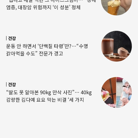
염증, 대장암 위험까지 ‘이 성분’ 정체
건강
운동 안 하면서 ‘단백질 타령’만?…“수명
갉아먹을 수도” 전문가 경고
건강
“딸도 못 알아본 90kg 만삭 사진”… 40kg
감량한 김다예 요요 막는 비결 ‘세 가지