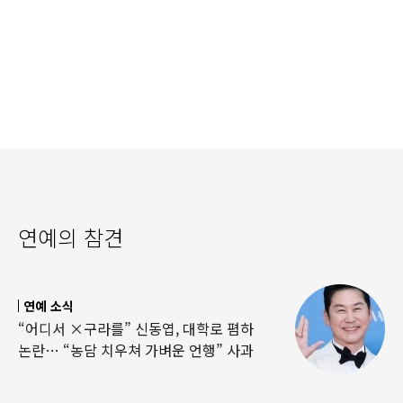
연예의 참견
연예 소식
“어디서 ×구라를” 신동엽, 대학로 폄하
논란… “농담 치우쳐 가벼운 언행” 사과