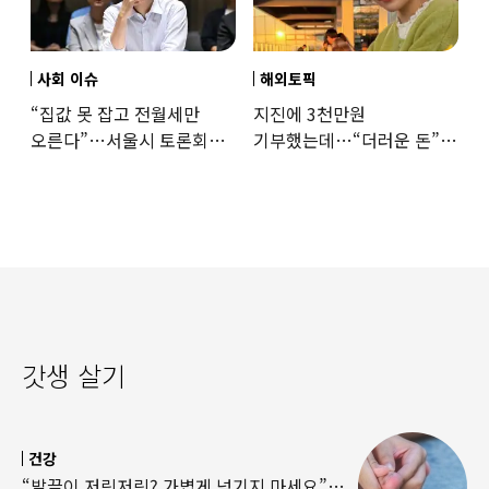
사회 이슈
해외토픽
“집값 못 잡고 전월세만
지진에 3천만원
오른다”…서울시 토론회서
기부했는데…“더러운 돈”
세제개편 우려 쏟아져
日여배우에 비난 쏟아진
이유
갓생 살기
건강
“발끝이 저릿저릿? 가볍게 넘기지 마세요”…