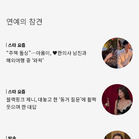
연예의 참견
스타 요즘
“주책 돌싱”…아옳이, ♥한의사 남친과
해외여행 중 ‘와락’
스타 요즘
블랙핑크 제니, 대놓고 한 ‘동거 질문’에 활짝
웃으며 한 대답
방송