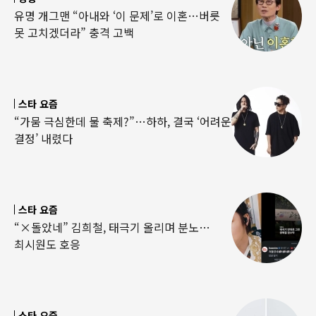
유명 개그맨 “아내와 ‘이 문제’로 이혼…버릇
못 고치겠더라” 충격 고백
스타 요즘
“가뭄 극심한데 물 축제?”…하하, 결국 ‘어려운
결정’ 내렸다
스타 요즘
“×돌았네” 김희철, 태극기 올리며 분노…
최시원도 호응
스타 요즘