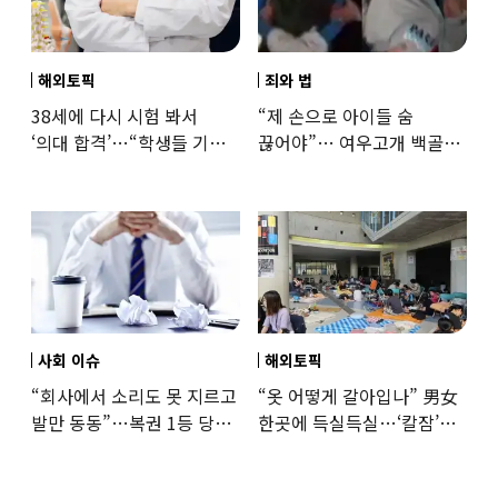
해외토픽
죄와 법
38세에 다시 시험 봐서
“제 손으로 아이들 숨
‘의대 합격’…“학생들 기회
끊어야”… 여우고개 백골
뺏는 것” 갑론을박
자매 비정한 천륜
사회 이슈
해외토픽
“회사에서 소리도 못 지르고
“옷 어떻게 갈아입나” 男女
발만 동동”…복권 1등 당첨
한곳에 득실득실…‘칼잠’
‘깜짝 사연’
잔다