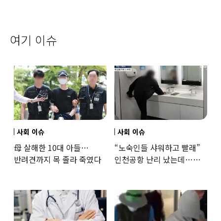
여기 이슈
사회 이슈
사회 이슈
母 살해한 10대 아들…
“노숙인들 샤워하고 빨래”
반려견까지 목 졸라 죽였다
인천공항 난리 났는데…
인권단체 “공공기관 책무”