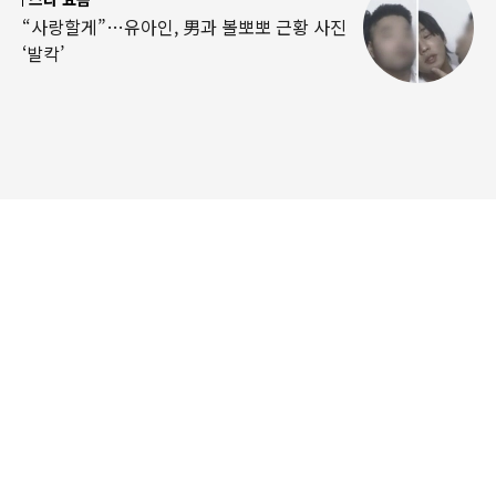
“사랑할게”…유아인, 男과 볼뽀뽀 근황 사진
‘발칵’