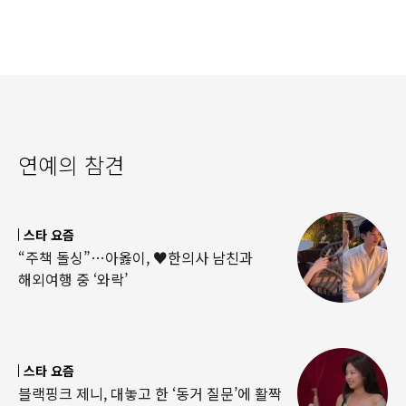
연예의 참견
스타 요즘
“주책 돌싱”…아옳이, ♥한의사 남친과
해외여행 중 ‘와락’
스타 요즘
블랙핑크 제니, 대놓고 한 ‘동거 질문’에 활짝