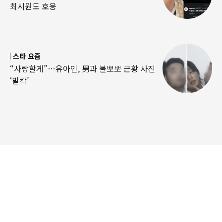
최시원도 호응
스타 요즘
“사랑할게”…유아인, 男과 볼뽀뽀 근황 사진
‘발칵’