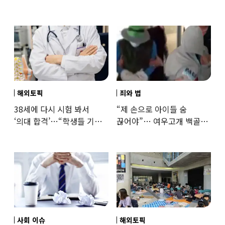
인권단체 “공공기관 책무”
해외토픽
죄와 법
38세에 다시 시험 봐서
“제 손으로 아이들 숨
‘의대 합격’…“학생들 기회
끊어야”… 여우고개 백골
뺏는 것” 갑론을박
자매 비정한 천륜
사회 이슈
해외토픽