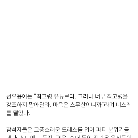
선우용여는 “최고령 유튜브다. 그러나 너무 최고령을
강조하지 말아달라. 마음은 스무살이니까”라며 너스레
를 떨었다.
참석자들은 고풍스러운 드레스를 입어 파티 분위기를
냈다. 식탁엔 모둠전, 편육, 순대 등의 정겨운 음식들이