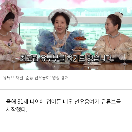
유튜브 채널 ‘순풍 선우용여’ 영상 캡처
올해 81세 나이에 접어든 배우 선우용여가 유튜브를
시작했다.