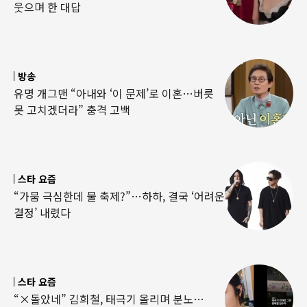
웃으며 한 대답
방송
유명 개그맨 “아내와 ‘이 문제’로 이혼…버릇
못 고치겠더라” 충격 고백
스타 요즘
“가뭄 극심한데 물 축제?”…하하, 결국 ‘어려운
결정’ 내렸다
스타 요즘
“×돌았네” 김희철, 태극기 올리며 분노…