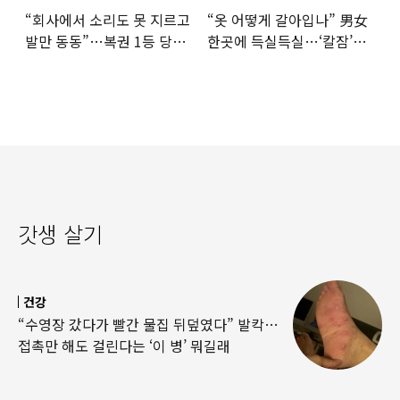
“회사에서 소리도 못 지르고
“옷 어떻게 갈아입나” 男女
발만 동동”…복권 1등 당첨
한곳에 득실득실…‘칼잠’
‘깜짝 사연’
잔다
갓생 살기
건강
“수영장 갔다가 빨간 물집 뒤덮였다” 발칵…
접촉만 해도 걸린다는 ‘이 병’ 뭐길래