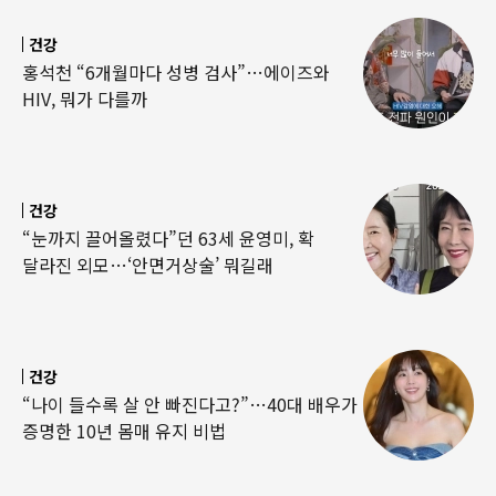
건강
홍석천 “6개월마다 성병 검사”…에이즈와
HIV, 뭐가 다를까
건강
“눈까지 끌어올렸다”던 63세 윤영미, 확
달라진 외모…‘안면거상술’ 뭐길래
건강
“나이 들수록 살 안 빠진다고?”…40대 배우가
증명한 10년 몸매 유지 비법