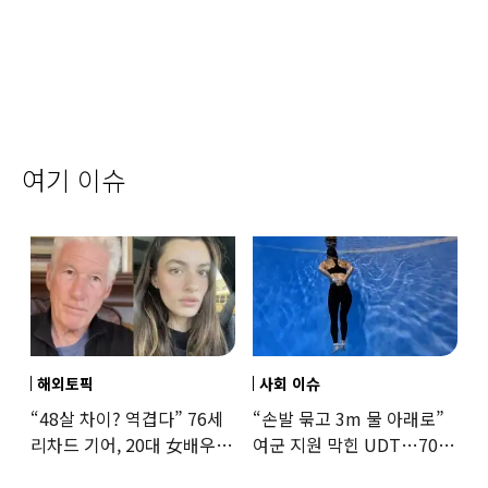
여기 이슈
해외토픽
사회 이슈
“48살 차이? 역겹다” 76세
“손발 묶고 3m 물 아래로”
리차드 기어, 20대 女배우와
여군 지원 막힌 UDT…707
‘로맨스물’…“손녀뻘” 비난
출신 女유튜버, 직접