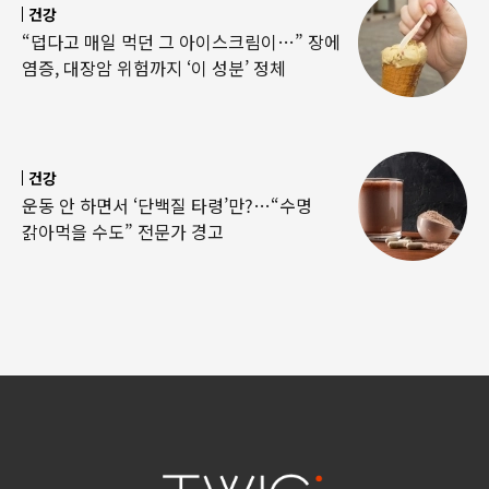
건강
“덥다고 매일 먹던 그 아이스크림이…” 장에
염증, 대장암 위험까지 ‘이 성분’ 정체
건강
운동 안 하면서 ‘단백질 타령’만?…“수명
갉아먹을 수도” 전문가 경고