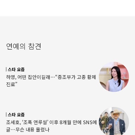
연예의 참견
스타 요즘
하영, 어떤 집안이길래…“증조부가 고종 황제
진료”
스타 요즘
조세호, ‘조폭 연루설’ 이후 8개월 만에 SNS에
글…무슨 내용 올렸나