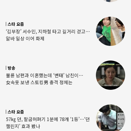
스타 요즘
‘김부장’ 서수민, 지하철 타고 길거리 걷고…
알바 일상 이어 화제
방송
불륜 남편과 이혼했는데 ‘변태’ 남친이…
女속옷 보낸 스토킹男 충격 정체는
스타 요즘
57㎏ 던, 팔굽혀펴기 1분에 78개 ‘1등’…‘던
챌린지’ 효과 봤나