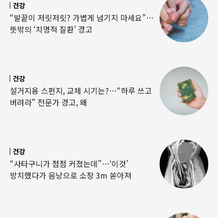
건강
“발끝이 저릿저릿? 가볍게 넘기지 마세요”…
뜻밖의 ‘치명적 질환’ 경고
건강
설거지용 스펀지, 교체 시기는?…“하루 쓰고
버려라” 전문가 경고, 왜
건강
“사타구니가 점점 커졌는데”…‘이것’
방치했다가 음낭으로 소장 3m 쏟아져