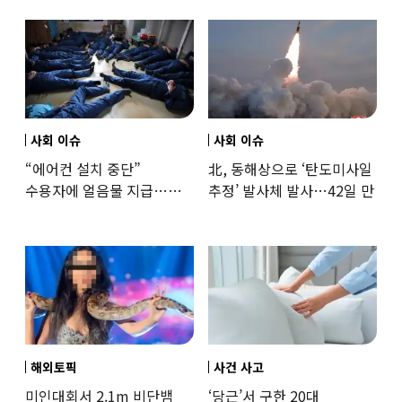
훈련해보
사회 이슈
사회 이슈
“에어컨 설치 중단”
北, 동해상으로 ‘탄도미사일
수용자에 얼음물 지급…
추정’ 발사체 발사…42일 만
37도까지 치솟은 교도소
상황
해외토픽
사건 사고
미인대회서 2.1m 비단뱀
‘당근’서 구한 20대