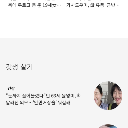
목에 두르고 춤 춘 19세女
가사도우미, 母 유품 ‘금반지
‘경악’…결국
·팔찌’ 훔쳐 녹였다
갓생 살기
건강
“눈까지 끌어올렸다”던 63세 윤영미, 확
달라진 외모…‘안면거상술’ 뭐길래