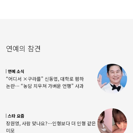
연예의 참견
연예 소식
“어디서 ×구라를” 신동엽, 대학로 폄하
논란… “농담 치우쳐 가벼운 언행” 사과
스타 요즘
장원영, 사람 맞나요?…인형보다 더 인형 같은
미모