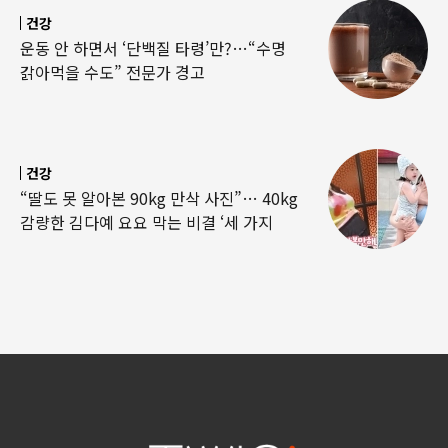
건강
운동 안 하면서 ‘단백질 타령’만?…“수명
갉아먹을 수도” 전문가 경고
건강
“딸도 못 알아본 90kg 만삭 사진”… 40kg
감량한 김다예 요요 막는 비결 ‘세 가지