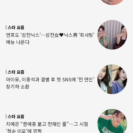
스타 요즘
연프도 ‘삼전닉스’…삼전女♥닉스男 ‘회사팅’
예능 나온다
스타 요즘
아이유, 이종석과 결별 후 첫 SNS에 ‘전 연인’
장기하 소환
스타 요즘
지예은 “한예종 붙고 천재인 줄”…그 시절
‘청순 미모’에 깜짝