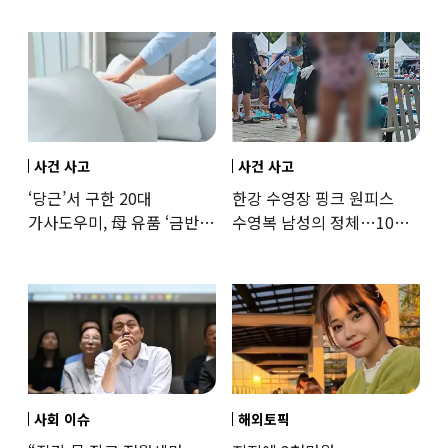
사건 사고
사건 사고
‘당근’서 구한 20대
한강 수영장 핑크 원피스
가사도우미, 母 유품 ‘금반지
수영복 남성의 정체…10대
·팔찌’ 훔쳐 녹였다
성매수 전 시의원의 소름
돋는 제안
사회 이슈
해외토픽