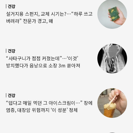
건강
설거지용 스펀지, 교체 시기는?…“하루 쓰고
버려라” 전문가 경고, 왜
건강
“사타구니가 점점 커졌는데”…‘이것’
방치했다가 음낭으로 소장 3m 쏟아져
건강
“덥다고 매일 먹던 그 아이스크림이…” 장에
염증, 대장암 위험까지 ‘이 성분’ 정체