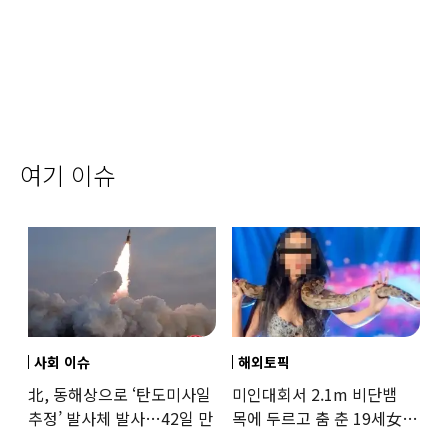
여기 이슈
사회 이슈
해외토픽
北, 동해상으로 ‘탄도미사일
미인대회서 2.1m 비단뱀
추정’ 발사체 발사…42일 만
목에 두르고 춤 춘 19세女
‘경악’…결국