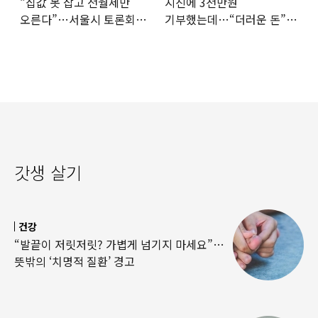
“집값 못 잡고 전월세만
지진에 3천만원
오른다”…서울시 토론회서
기부했는데…“더러운 돈”
세제개편 우려 쏟아져
日여배우에 비난 쏟아진
이유
갓생 살기
건강
“발끝이 저릿저릿? 가볍게 넘기지 마세요”…
뜻밖의 ‘치명적 질환’ 경고