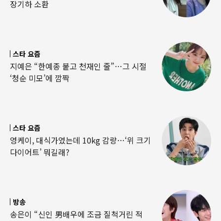
장기하 소환
스타 요즘
지예은 “한예종 붙고 천재인 줄”…그 시절
‘청순 미모’에 깜짝
스타 요즘
영케이, 대식가였는데 10kg 감량…‘위 크기
다이어트’ 뭐길래?
방송
송은이 “신인 男배우에 조금 질척거린 적