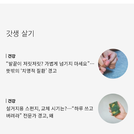
갓생 살기
건강
“발끝이 저릿저릿? 가볍게 넘기지 마세요”…
뜻밖의 ‘치명적 질환’ 경고
건강
설거지용 스펀지, 교체 시기는?…“하루 쓰고
버려라” 전문가 경고, 왜