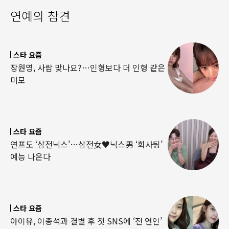
연예의 참견
스타 요즘
장원영, 사람 맞나요?…인형보다 더 인형 같은
미모
스타 요즘
연프도 ‘삼전닉스’…삼전女♥닉스男 ‘회사팅’
예능 나온다
스타 요즘
아이유, 이종석과 결별 후 첫 SNS에 ‘전 연인’