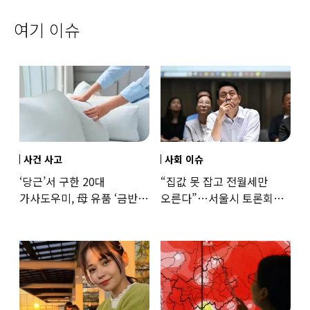
여기 이슈
사건 사고
사회 이슈
‘당근’서 구한 20대
“집값 못 잡고 전월세만
가사도우미, 母 유품 ‘금반지
오른다”…서울시 토론회서
·팔찌’ 훔쳐 녹였다
세제개편 우려 쏟아져