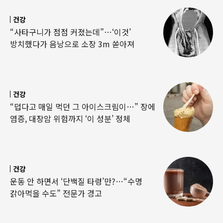
건강
“사타구니가 점점 커졌는데”…‘이것’
방치했다가 음낭으로 소장 3m 쏟아져
건강
“덥다고 매일 먹던 그 아이스크림이…” 장에
염증, 대장암 위험까지 ‘이 성분’ 정체
건강
운동 안 하면서 ‘단백질 타령’만?…“수명
갉아먹을 수도” 전문가 경고