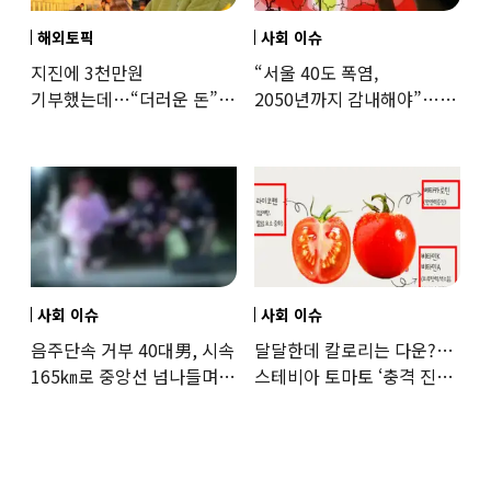
해외토픽
사회 이슈
지진에 3천만원
“서울 40도 폭염,
기부했는데…“더러운 돈”
2050년까지 감내해야”…
日여배우에 비난 쏟아진
기후학자의 경고
이유
사회 이슈
사회 이슈
음주단속 거부 40대男, 시속
달달한데 칼로리는 다운?…
165㎞로 중앙선 넘나들며
스테비아 토마토 ‘충격 진실’
도주… 추격전 끝 체포
드러났다