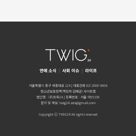
연예 소식
|
사회 이슈
|
라이프
서울특별시 중구 세종대로 124 | 대표전화 02) 2000-9006
청소년보호정책(책임자:김태균)
사이트맵
법인명 : (주)트윅24 | 등록번호 : 서울 아55158
문의 및 제보:
twig24.ads@gmail.com
Copyright ⓒ TWIG24 All rights reserved