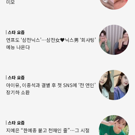
미모
스타 요즘
연프도 ‘삼전닉스’…삼전女♥닉스男 ‘회사팅’
예능 나온다
스타 요즘
아이유, 이종석과 결별 후 첫 SNS에 ‘전 연인’
장기하 소환
스타 요즘
지예은 “한예종 붙고 천재인 줄”…그 시절