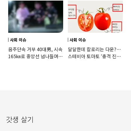
사회 이슈
사회 이슈
음주단속 거부 40대男, 시속
달달한데 칼로리는 다운?…
165㎞로 중앙선 넘나들며
스테비아 토마토 ‘충격 진실’
도주… 추격전 끝 체포
드러났다
갓생 살기