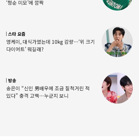
‘청순 미모’에 깜짝
스타 요즘
영케이, 대식가였는데 10kg 감량…‘위 크기
다이어트’ 뭐길래?
방송
송은이 “신인 男배우에 조금 질척거린 적
있다” 충격 고백…누군지 보니