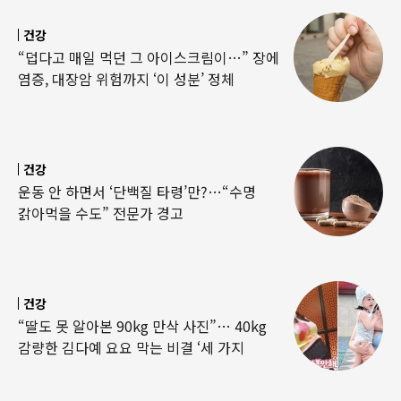
건강
“덥다고 매일 먹던 그 아이스크림이…” 장에
염증, 대장암 위험까지 ‘이 성분’ 정체
건강
운동 안 하면서 ‘단백질 타령’만?…“수명
갉아먹을 수도” 전문가 경고
건강
“딸도 못 알아본 90kg 만삭 사진”… 40kg
감량한 김다예 요요 막는 비결 ‘세 가지