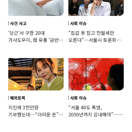
사건 사고
사회 이슈
‘당근’서 구한 20대
“집값 못 잡고 전월세만
가사도우미, 母 유품 ‘금반지
오른다”…서울시 토론회서
·팔찌’ 훔쳐 녹였다
세제개편 우려 쏟아져
해외토픽
사회 이슈
지진에 3천만원
“서울 40도 폭염,
기부했는데…“더러운 돈”
2050년까지 감내해야”…
日여배우에 비난 쏟아진
기후학자의 경고
이유