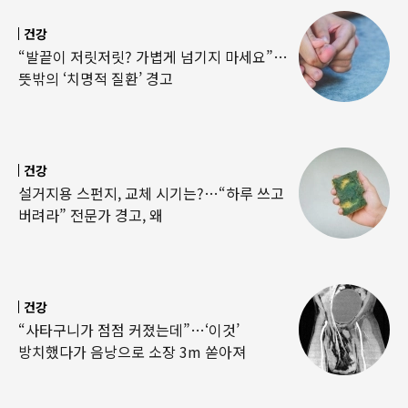
건강
“발끝이 저릿저릿? 가볍게 넘기지 마세요”…
뜻밖의 ‘치명적 질환’ 경고
건강
설거지용 스펀지, 교체 시기는?…“하루 쓰고
버려라” 전문가 경고, 왜
건강
“사타구니가 점점 커졌는데”…‘이것’
방치했다가 음낭으로 소장 3m 쏟아져