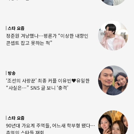
스타 요즘
정준원 겨냥했나…평론가 “이상한 내향인
콘셉트 잡고 못하는 척”
방송
‘조선의 사랑꾼’ 최종 커플 이유빈♥유일한
“사실은…” SNS 글 보니 ‘충격’
스타 요즘
90년대 가요계 주역들, 어느새 학부형 됐다…
추억의 스타들 재회