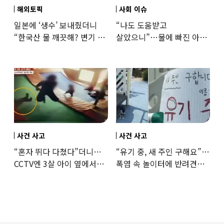
해외토픽
사회 이슈
일본에 ‘생수’ 보내줬더니
“나도 도움받고
“한국산 물 깨끗해? 변기 물
살았으니”…물에 빠진 아이
떠올라”…“日정부보다
구한 65세, 포상금까지
낫다” 감사
나눴다
사건 사고
사건 사고
“혼자 뛰다 다쳤다”더니…
“유기 중, 새 주인 구해요”…
CCTV엔 3살 아이 옆에서
폭염 속 놀이터에 반려견
점프한 교사 포착
묶어놓고 떠난 30대女