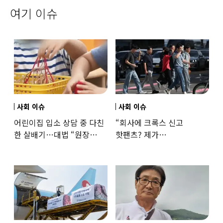
여기 이슈
사회 이슈
사회 이슈
어린이집 입소 상담 중 다친
“회사에 크록스 신고
한 살배기…대법 “원장
핫팬츠? 제가
과실”
꼰대인가요”…출근 복장
어디까지 괜찮을까