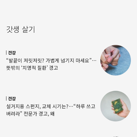
갓생 살기
건강
“발끝이 저릿저릿? 가볍게 넘기지 마세요”…
뜻밖의 ‘치명적 질환’ 경고
건강
설거지용 스펀지, 교체 시기는?…“하루 쓰고
버려라” 전문가 경고, 왜