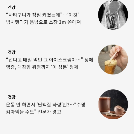
건강
“사타구니가 점점 커졌는데”…‘이것’
방치했다가 음낭으로 소장 3m 쏟아져
건강
“덥다고 매일 먹던 그 아이스크림이…” 장에
염증, 대장암 위험까지 ‘이 성분’ 정체
건강
운동 안 하면서 ‘단백질 타령’만?…“수명
갉아먹을 수도” 전문가 경고