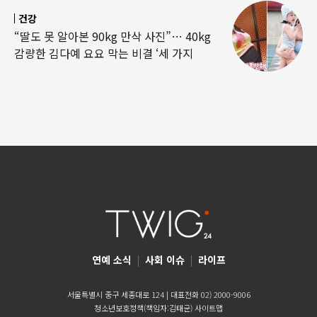
건강
“딸도 못 알아본 90kg 만삭 사진”… 40kg
감량한 김다예 요요 막는 비결 ‘세 가지
연예 소식
|
사회 이슈
|
라이프
서울특별시 중구 세종대로 124 | 대표전화 02) 2000-9006
청소년보호정책(책임자:김태균)
사이트맵