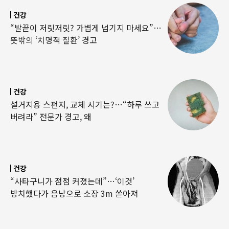
건강
“발끝이 저릿저릿? 가볍게 넘기지 마세요”…
뜻밖의 ‘치명적 질환’ 경고
건강
설거지용 스펀지, 교체 시기는?…“하루 쓰고
버려라” 전문가 경고, 왜
건강
“사타구니가 점점 커졌는데”…‘이것’
방치했다가 음낭으로 소장 3m 쏟아져