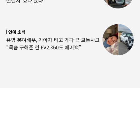
챌린지’ 효과 봤나
연예 소식
유명 英여배우, 기아차 타고 가다 큰 교통사고
“목숨 구해준 건 EV2 360도 에어백”