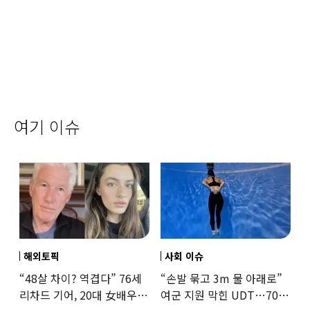
여기 이슈
해외토픽
사회 이슈
“48살 차이? 역겹다” 76세
“손발 묶고 3m 물 아래로”
리차드 기어, 20대 女배우와
여군 지원 막힌 UDT…707