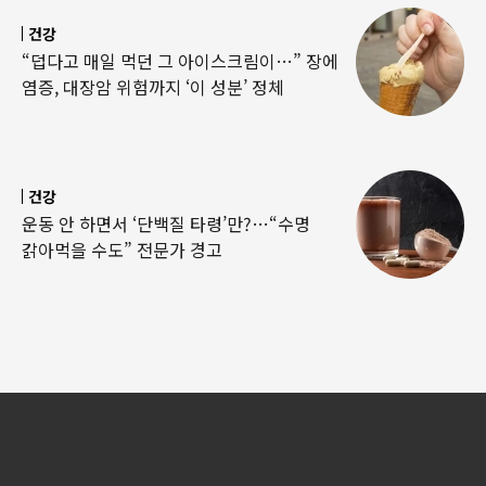
건강
“덥다고 매일 먹던 그 아이스크림이…” 장에
염증, 대장암 위험까지 ‘이 성분’ 정체
건강
운동 안 하면서 ‘단백질 타령’만?…“수명
갉아먹을 수도” 전문가 경고