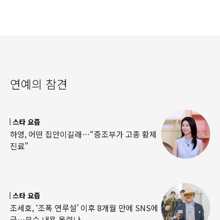
연예의 참견
스타 요즘
하영, 어떤 집안이길래…“증조부가 고종 황제
진료”
스타 요즘
조세호, ‘조폭 연루설’ 이후 8개월 만에 SNS에
글…무슨 내용 올렸나