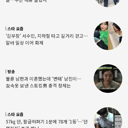
스타 요즘
‘김부장’ 서수민, 지하철 타고 길거리 걷고…
알바 일상 이어 화제
방송
불륜 남편과 이혼했는데 ‘변태’ 남친이…
女속옷 보낸 스토킹男 충격 정체는
스타 요즘
57㎏ 던, 팔굽혀펴기 1분에 78개 ‘1등’…‘던