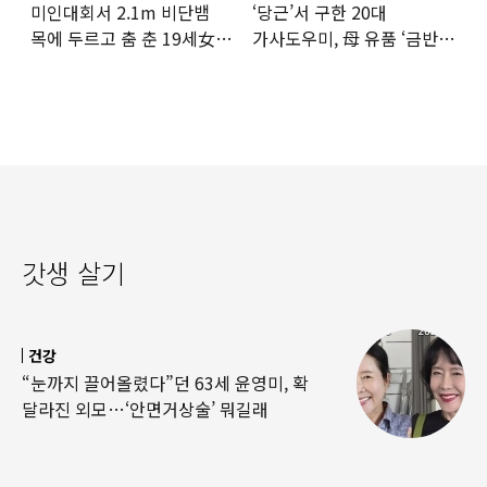
미인대회서 2.1m 비단뱀
‘당근’서 구한 20대
목에 두르고 춤 춘 19세女
가사도우미, 母 유품 ‘금반지
‘경악’…결국
·팔찌’ 훔쳐 녹였다
갓생 살기
건강
“눈까지 끌어올렸다”던 63세 윤영미, 확
달라진 외모…‘안면거상술’ 뭐길래