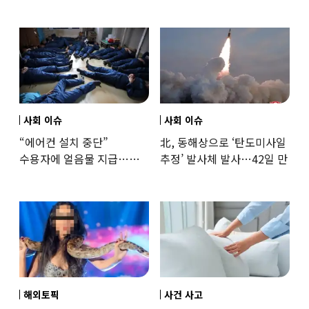
‘로맨스물’…“손녀뻘” 비난
출신 女유튜버, 직접
훈련해보
사회 이슈
사회 이슈
“에어컨 설치 중단”
北, 동해상으로 ‘탄도미사일
수용자에 얼음물 지급…
추정’ 발사체 발사…42일 만
37도까지 치솟은 교도소
상황
해외토픽
사건 사고