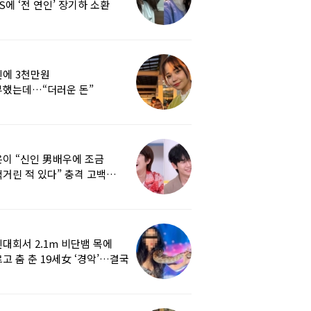
S에 ‘전 연인’ 장기하 소환
에 3천만원
부했는데…“더러운 돈”
여배우에 비난 쏟아진 이유
이 “신인 男배우에 조금
거린 적 있다” 충격 고백…
군지 보니
대회서 2.1m 비단뱀 목에
고 춤 춘 19세女 ‘경악’…결국