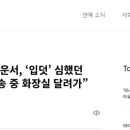
연예 소식
사
운서, ‘입덧’ 심했던
T
송 중 화장실 달려가”
‘5
이유
아이