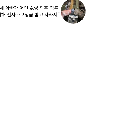
9세 아빠가 어린 女랑 결혼 직후
해 전사…보상금 받고 사라져”
하소연