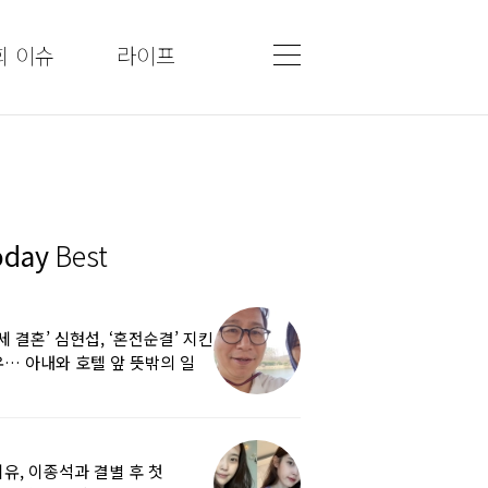
회 이슈
라이프
oday
Best
5세 결혼’ 심현섭, ‘혼전순결’ 지킨
… 아내와 호텔 앞 뜻밖의 일
유, 이종석과 결별 후 첫