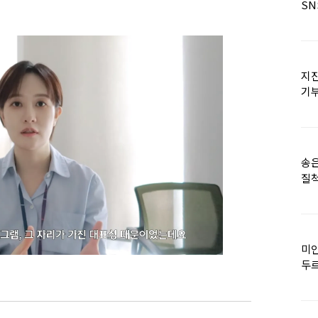
SN
지진
기
日
송은
질척
누
미인
두르