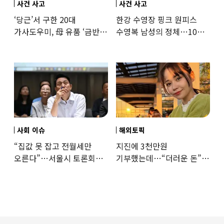
사건 사고
사건 사고
‘당근’서 구한 20대
한강 수영장 핑크 원피스
가사도우미, 母 유품 ‘금반지
수영복 남성의 정체…10대
·팔찌’ 훔쳐 녹였다
성매수 전 시의원의 소름
돋는 제안
사회 이슈
해외토픽
“집값 못 잡고 전월세만
지진에 3천만원
오른다”…서울시 토론회서
기부했는데…“더러운 돈”
세제개편 우려 쏟아져
日여배우에 비난 쏟아진
이유