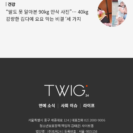
건강
“딸도 못 알아본 90kg 만삭 사진”… 40kg
감량한 김다예 요요 막는 비결 ‘세 가지
연예 소식
|
사회 이슈
|
라이프
서울특별시 중구 세종대로 124 | 대표전화 02) 2000-9006
청소년보호정책(책임자:김태균)
사이트맵
법인명 : (주)트윅24 | 등록번호 : 서울 아55158