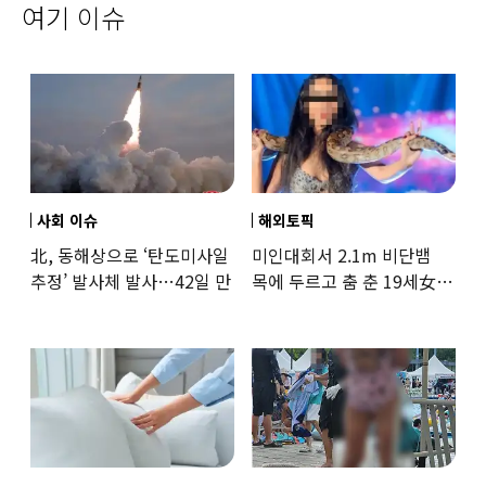
여기 이슈
사회 이슈
해외토픽
北, 동해상으로 ‘탄도미사일
미인대회서 2.1m 비단뱀
추정’ 발사체 발사…42일 만
목에 두르고 춤 춘 19세女
‘경악’…결국