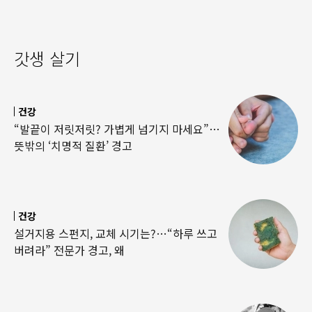
갓생 살기
건강
“발끝이 저릿저릿? 가볍게 넘기지 마세요”…
뜻밖의 ‘치명적 질환’ 경고
건강
설거지용 스펀지, 교체 시기는?…“하루 쓰고
버려라” 전문가 경고, 왜