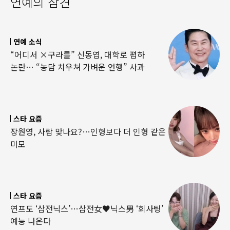
연예의 참견
연예 소식
“어디서 ×구라를” 신동엽, 대학로 폄하
논란… “농담 치우쳐 가벼운 언행” 사과
스타 요즘
장원영, 사람 맞나요?…인형보다 더 인형 같은
미모
스타 요즘
연프도 ‘삼전닉스’…삼전女♥닉스男 ‘회사팅’
예능 나온다