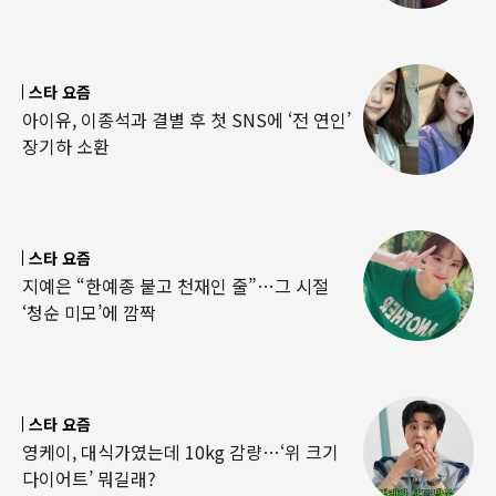
스타 요즘
아이유, 이종석과 결별 후 첫 SNS에 ‘전 연인’
장기하 소환
스타 요즘
지예은 “한예종 붙고 천재인 줄”…그 시절
‘청순 미모’에 깜짝
스타 요즘
영케이, 대식가였는데 10kg 감량…‘위 크기
다이어트’ 뭐길래?