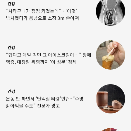
건강
“사타구니가 점점 커졌는데”…‘이것’
방치했다가 음낭으로 소장 3m 쏟아져
건강
“덥다고 매일 먹던 그 아이스크림이…” 장에
염증, 대장암 위험까지 ‘이 성분’ 정체
건강
운동 안 하면서 ‘단백질 타령’만?…“수명
갉아먹을 수도” 전문가 경고