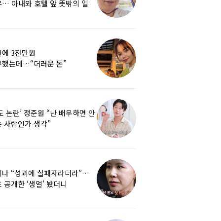
… 아내와 호텔 앞 뜻밖의 일
에 3천만원
부했는데…“더러운 돈”
여배우에 비난 쏟아진 이유
도 논란’ 정준원 “난 배우하면 안
 사람인가 생각”
리나 “성괴에 실패자라더라”…
 공개한 ‘생얼’ 봤더니