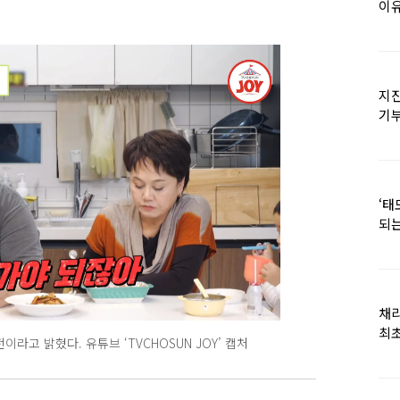
이유
지진
기
日
‘태
되는
채
최초
라고 밝혔다. 유튜브 ‘TVCHOSUN JOY’ 캡처