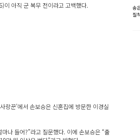
6)이 아직 군 복무 전이라고 고백했다.
송은
질척
누
의 사랑꾼’에서 손보승은 신혼집에 방문한 이경실
마나 들어?”라고 질문했다. 이에 손보승은 “출