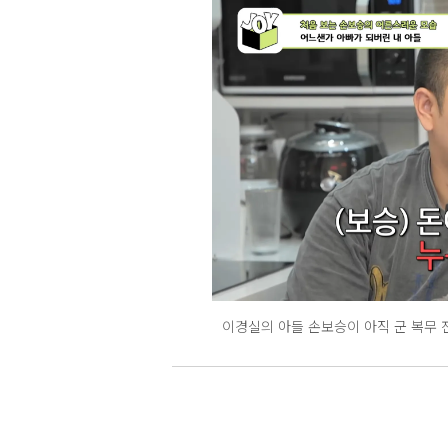
이경실의 아들 손보승이 아직 군 복무 전이