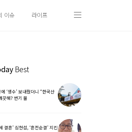
회 이슈
라이프
oday
Best
에 ‘생수’ 보내줬더니 “한국산
깨끗해? 변기 물
라”…“日정부보다 낫다” 감사
5세 결혼’ 심현섭, ‘혼전순결’ 지킨