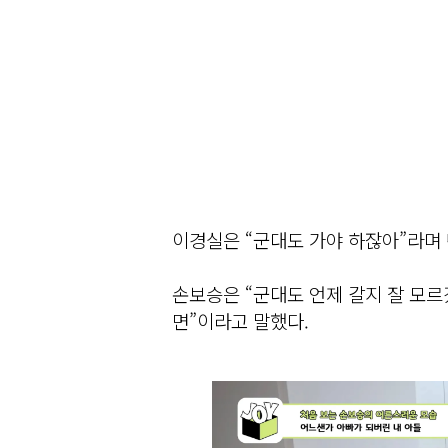
이경실은 “군대도 가야 하잖아”라며
손보승은 “군대도 언제 갈지 잘 모르
면”이라고 말했다.