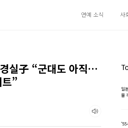
연예 소식
사
이경실子 “군대도 아직…
T
어트”
일본
물 
떠올
‘5