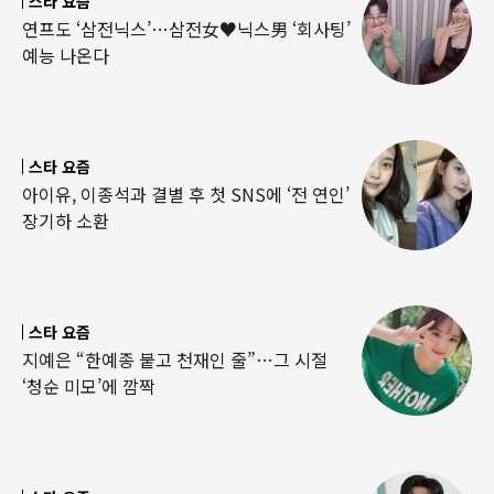
스타 요즘
연프도 ‘삼전닉스’…삼전女♥닉스男 ‘회사팅’
예능 나온다
스타 요즘
아이유, 이종석과 결별 후 첫 SNS에 ‘전 연인’
장기하 소환
스타 요즘
지예은 “한예종 붙고 천재인 줄”…그 시절
‘청순 미모’에 깜짝