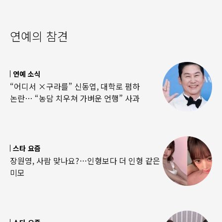
연예의 참견
연예 소식
“어디서 ×구라를” 신동엽, 대학로 폄하
논란… “농담 치우쳐 가벼운 언행” 사과
스타 요즘
장원영, 사람 맞나요?…인형보다 더 인형 같은
미모