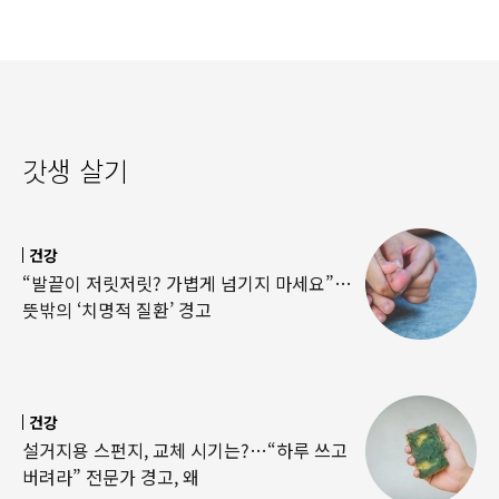
갓생 살기
건강
“발끝이 저릿저릿? 가볍게 넘기지 마세요”…
뜻밖의 ‘치명적 질환’ 경고
건강
설거지용 스펀지, 교체 시기는?…“하루 쓰고
버려라” 전문가 경고, 왜