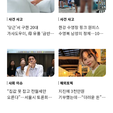
사건 사고
사건 사고
‘당근’서 구한 20대
한강 수영장 핑크 원피스
가사도우미, 母 유품 ‘금반지
수영복 남성의 정체…10대
·팔찌’ 훔쳐 녹였다
성매수 전 시의원의 소름
돋는 제안
사회 이슈
해외토픽
“집값 못 잡고 전월세만
지진에 3천만원
오른다”…서울시 토론회서
기부했는데…“더러운 돈”
세제개편 우려 쏟아져
日여배우에 비난 쏟아진
이유