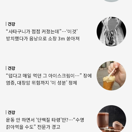
건강
“사타구니가 점점 커졌는데”…‘이것’
방치했다가 음낭으로 소장 3m 쏟아져
건강
“덥다고 매일 먹던 그 아이스크림이…” 장에
염증, 대장암 위험까지 ‘이 성분’ 정체
건강
운동 안 하면서 ‘단백질 타령’만?…“수명
갉아먹을 수도” 전문가 경고