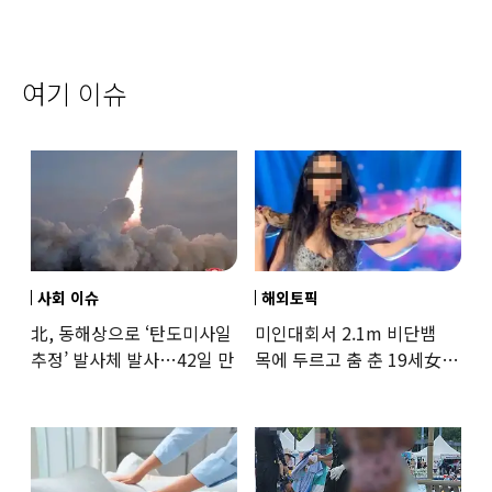
여기 이슈
사회 이슈
해외토픽
北, 동해상으로 ‘탄도미사일
미인대회서 2.1m 비단뱀
추정’ 발사체 발사…42일 만
목에 두르고 춤 춘 19세女
‘경악’…결국