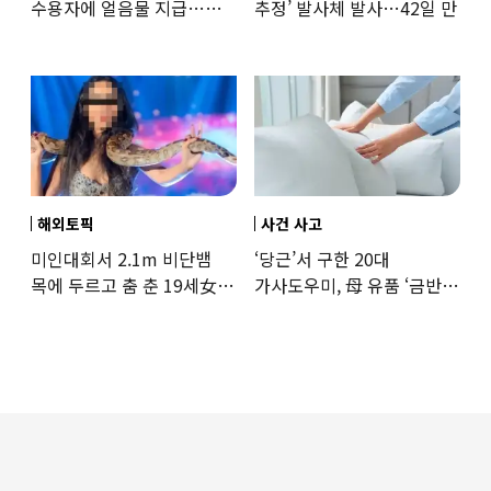
수용자에 얼음물 지급…
추정’ 발사체 발사…42일 만
37도까지 치솟은 교도소
상황
해외토픽
사건 사고
미인대회서 2.1m 비단뱀
‘당근’서 구한 20대
목에 두르고 춤 춘 19세女
가사도우미, 母 유품 ‘금반지
‘경악’…결국
·팔찌’ 훔쳐 녹였다