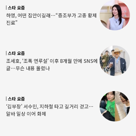
스타 요즘
하영, 어떤 집안이길래…“증조부가 고종 황제
진료”
스타 요즘
조세호, ‘조폭 연루설’ 이후 8개월 만에 SNS에
글…무슨 내용 올렸나
스타 요즘
‘김부장’ 서수민, 지하철 타고 길거리 걷고…
알바 일상 이어 화제