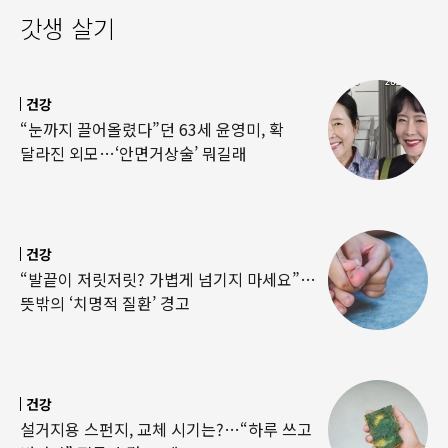
갓생 살기
건강
“눈까지 끌어올렸다”던 63세 윤영미, 확
달라진 외모…‘안면거상술’ 뭐길래
건강
“발끝이 저릿저릿? 가볍게 넘기지 마세요”…
뜻밖의 ‘치명적 질환’ 경고
건강
설거지용 스펀지, 교체 시기는?…“하루 쓰고