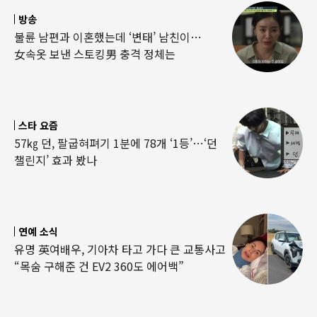
방송
불륜 남편과 이혼했는데 ‘변태’ 남친이…
女속옷 보낸 스토킹男 충격 정체는
스타 요즘
57㎏ 던, 팔굽혀펴기 1분에 78개 ‘1등’…‘던
챌린지’ 효과 봤나
연예 소식
유명 英여배우, 기아차 타고 가다 큰 교통사고
“목숨 구해준 건 EV2 360도 에어백”