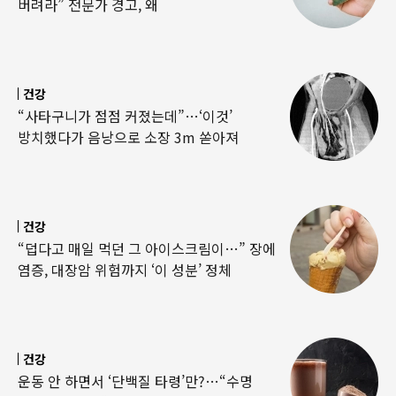
버려라” 전문가 경고, 왜
건강
“사타구니가 점점 커졌는데”…‘이것’
방치했다가 음낭으로 소장 3m 쏟아져
건강
“덥다고 매일 먹던 그 아이스크림이…” 장에
염증, 대장암 위험까지 ‘이 성분’ 정체
건강
운동 안 하면서 ‘단백질 타령’만?…“수명