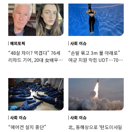
해외토픽
사회 이슈
“48살 차이? 역겹다” 76세
“손발 묶고 3m 물 아래로”
리차드 기어, 20대 女배우와
여군 지원 막힌 UDT…707
‘로맨스물’…“손녀뻘” 비난
출신 女유튜버, 직접
훈련해보
사회 이슈
사회 이슈
“에어컨 설치 중단”
北, 동해상으로 ‘탄도미사일