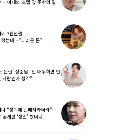
… 아내와 호텔 앞 뜻밖의 일
에 3천만원
부했는데…“더러운 돈”
여배우에 비난 쏟아진 이유
도 논란’ 정준원 “난 배우하면 안
 사람인가 생각”
리나 “성괴에 실패자라더라”…
 공개한 ‘생얼’ 봤더니