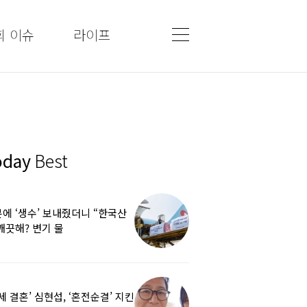
회 이슈
라이프
oday
Best
에 ‘생수’ 보내줬더니 “한국산
깨끗해? 변기 물
라”…“日정부보다 낫다” 감사
5세 결혼’ 심현섭, ‘혼전순결’ 지킨