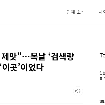
연예 소식
사
 제맛”…복날 ‘검색량
T
 ‘이곳’이었다
일본
물 
떠올
‘5