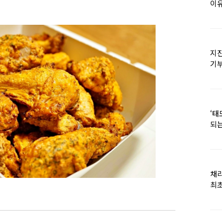
이유
지진
기
日
‘태
되는
채
최초