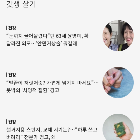
갓생 살기
건강
“눈까지 끌어올렸다”던 63세 윤영미, 확
달라진 외모…‘안면거상술’ 뭐길래
건강
“발끝이 저릿저릿? 가볍게 넘기지 마세요”…
뜻밖의 ‘치명적 질환’ 경고
건강
설거지용 스펀지, 교체 시기는?…“하루 쓰고
버려라” 전문가 경고, 왜