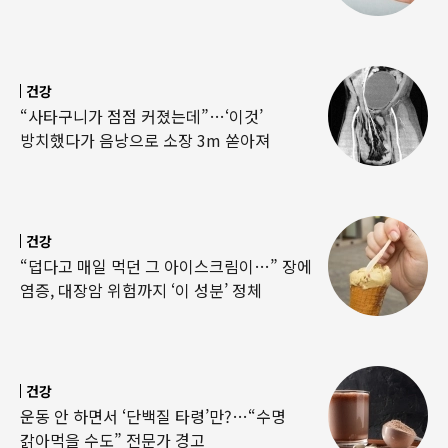
건강
“사타구니가 점점 커졌는데”…‘이것’
방치했다가 음낭으로 소장 3m 쏟아져
건강
“덥다고 매일 먹던 그 아이스크림이…” 장에
염증, 대장암 위험까지 ‘이 성분’ 정체
건강
운동 안 하면서 ‘단백질 타령’만?…“수명
갉아먹을 수도” 전문가 경고