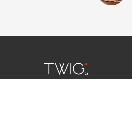
연예 소식
|
사회 이슈
|
라이프
서울특별시 중구 세종대로 124 | 대표전화 02) 2000-9006
청소년보호정책(책임자:김태균)
사이트맵
법인명 : (주)트윅24 | 등록번호 : 서울 아55158
문의 및 제보:
twig24.ads@gmail.com
Copyright ⓒ TWIG24 All rights reserved