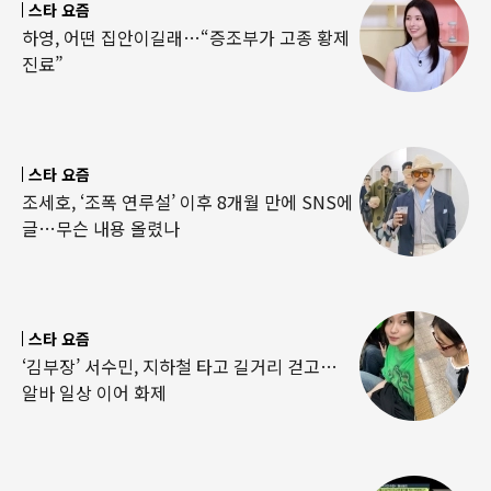
스타 요즘
하영, 어떤 집안이길래…“증조부가 고종 황제
진료”
스타 요즘
조세호, ‘조폭 연루설’ 이후 8개월 만에 SNS에
글…무슨 내용 올렸나
스타 요즘
‘김부장’ 서수민, 지하철 타고 길거리 걷고…
알바 일상 이어 화제