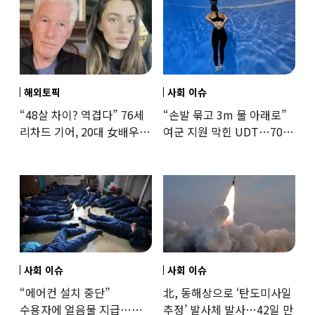
해외토픽
사회 이슈
“48살 차이? 역겹다” 76세
“손발 묶고 3m 물 아래로”
리차드 기어, 20대 女배우와
여군 지원 막힌 UDT…707
‘로맨스물’…“손녀뻘” 비난
출신 女유튜버, 직접
훈련해보
사회 이슈
사회 이슈
“에어컨 설치 중단”
北, 동해상으로 ‘탄도미사일
수용자에 얼음물 지급…
추정’ 발사체 발사…42일 만