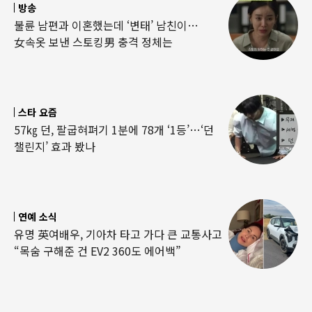
방송
불륜 남편과 이혼했는데 ‘변태’ 남친이…
女속옷 보낸 스토킹男 충격 정체는
스타 요즘
57㎏ 던, 팔굽혀펴기 1분에 78개 ‘1등’…‘던
챌린지’ 효과 봤나
연예 소식
유명 英여배우, 기아차 타고 가다 큰 교통사고
“목숨 구해준 건 EV2 360도 에어백”