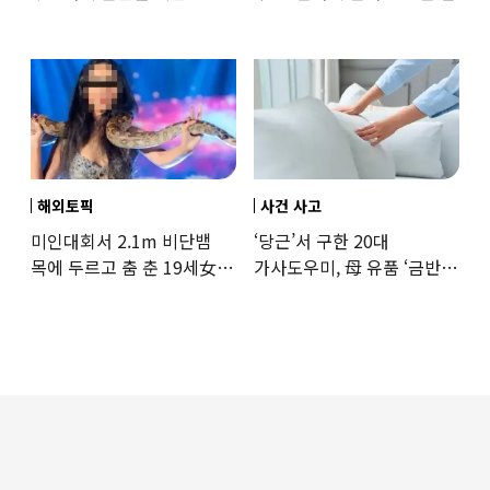
37도까지 치솟은 교도소
상황
해외토픽
사건 사고
미인대회서 2.1m 비단뱀
‘당근’서 구한 20대
목에 두르고 춤 춘 19세女
가사도우미, 母 유품 ‘금반지
‘경악’…결국
·팔찌’ 훔쳐 녹였다