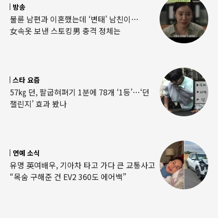
방송
불륜 남편과 이혼했는데 ‘변태’ 남친이…
女속옷 보낸 스토킹男 충격 정체는
스타 요즘
57㎏ 던, 팔굽혀펴기 1분에 78개 ‘1등’…‘던
챌린지’ 효과 봤나
연예 소식
유명 英여배우, 기아차 타고 가다 큰 교통사고
“목숨 구해준 건 EV2 360도 에어백”