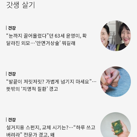
갓생 살기
건강
“눈까지 끌어올렸다”던 63세 윤영미, 확
달라진 외모…‘안면거상술’ 뭐길래
건강
“발끝이 저릿저릿? 가볍게 넘기지 마세요”…
뜻밖의 ‘치명적 질환’ 경고
건강
설거지용 스펀지, 교체 시기는?…“하루 쓰고
버려라” 전문가 경고, 왜