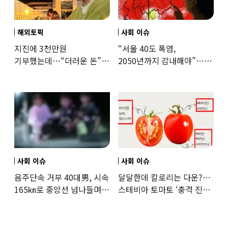
해외토픽
사회 이슈
지진에 3천만원
“서울 40도 폭염,
기부했는데…“더러운 돈”
2050년까지 감내해야”…
日여배우에 비난 쏟아진
기후학자의 경고
이유
사회 이슈
사회 이슈
음주단속 거부 40대男, 시속
달달한데 칼로리는 다운?…
165㎞로 중앙선 넘나들며
스테비아 토마토 ‘충격 진실’
도주… 추격전 끝 체포
드러났다