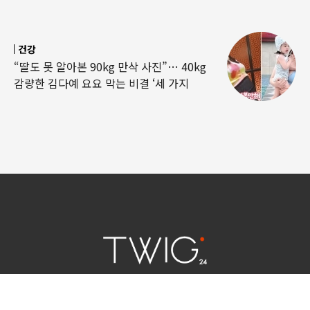
건강
“딸도 못 알아본 90kg 만삭 사진”… 40kg
감량한 김다예 요요 막는 비결 ‘세 가지
연예 소식
|
사회 이슈
|
라이프