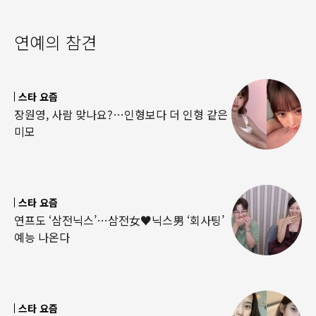
연예의 참견
스타 요즘
장원영, 사람 맞나요?…인형보다 더 인형 같은
미모
스타 요즘
연프도 ‘삼전닉스’…삼전女♥닉스男 ‘회사팅’
예능 나온다
스타 요즘