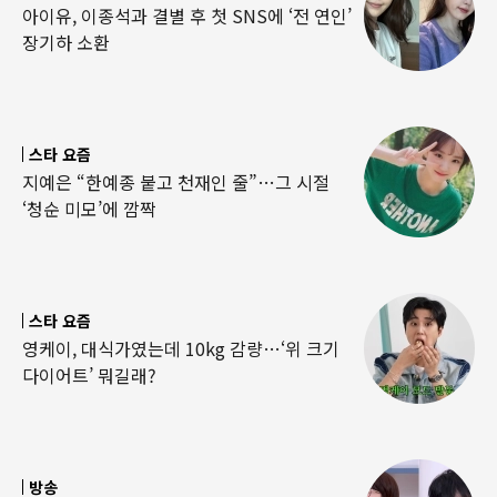
아이유, 이종석과 결별 후 첫 SNS에 ‘전 연인’
장기하 소환
스타 요즘
지예은 “한예종 붙고 천재인 줄”…그 시절
‘청순 미모’에 깜짝
스타 요즘
영케이, 대식가였는데 10kg 감량…‘위 크기
다이어트’ 뭐길래?
방송