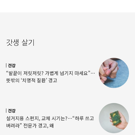
갓생 살기
건강
“발끝이 저릿저릿? 가볍게 넘기지 마세요”…
뜻밖의 ‘치명적 질환’ 경고
건강
설거지용 스펀지, 교체 시기는?…“하루 쓰고
버려라” 전문가 경고, 왜