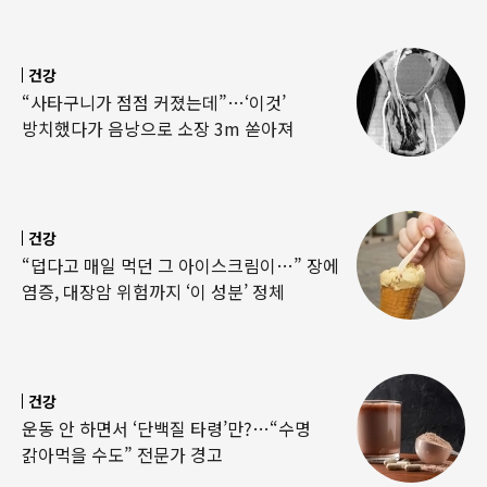
건강
“사타구니가 점점 커졌는데”…‘이것’
방치했다가 음낭으로 소장 3m 쏟아져
건강
“덥다고 매일 먹던 그 아이스크림이…” 장에
염증, 대장암 위험까지 ‘이 성분’ 정체
건강
운동 안 하면서 ‘단백질 타령’만?…“수명
갉아먹을 수도” 전문가 경고