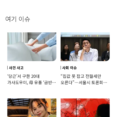
여기 이슈
사건 사고
사회 이슈
‘당근’서 구한 20대
“집값 못 잡고 전월세만
가사도우미, 母 유품 ‘금반지
오른다”…서울시 토론회서
·팔찌’ 훔쳐 녹였다
세제개편 우려 쏟아져