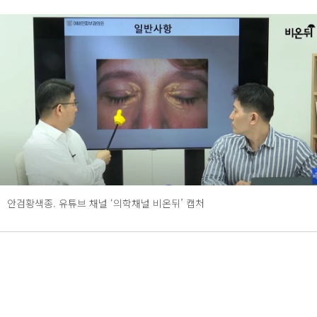
안검황색종. 유튜브 채널 ‘의학채널 비온뒤’ 캡처