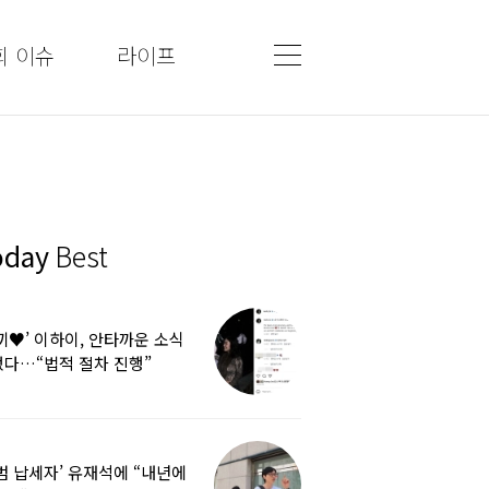
회 이슈
라이프
oday
Best
끼♥’ 이하이, 안타까운 소식
다…“법적 절차 진행”
범 납세자’ 유재석에 “내년에