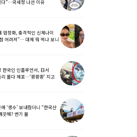
겠다”…국세청 나선 이유
세 엄정화, 충격적인 신체나이
점 어려져”… 대체 뭐 먹나 보니
 한국인 인플루언서, 日서
리 몰다 체포…‘쾅쾅쾅’ 치고
났다
에 ‘생수’ 보내줬더니 “한국산
깨끗해? 변기 물
라”…“日정부보다 낫다” 감사