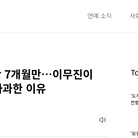
연예 소식
사
논란 7개월만…이무진이
T
사과한 이유
‘도
전했
‘모