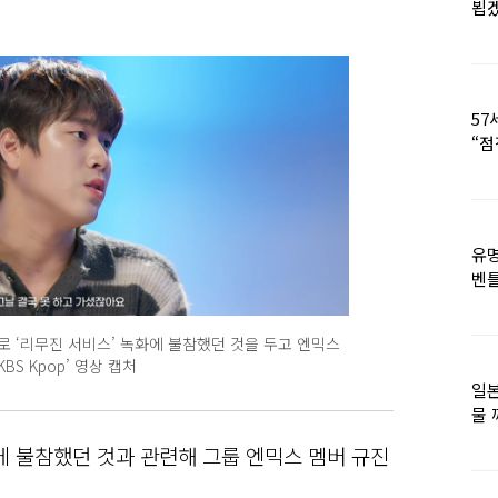
뵙
57
“점
유명
벤틀
떠
로 ‘리무진 서비스’ 녹화에 불참했던 것을 두고 엔믹스
BS Kpop’ 영상 캡처
일본
물 
떠올
에 불참했던 것과 관련해 그룹 엔믹스 멤버 규진