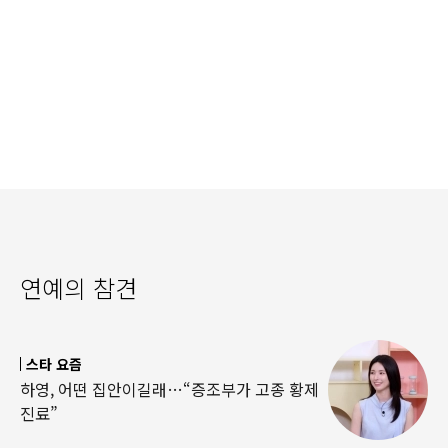
연예의 참견
스타 요즘
하영, 어떤 집안이길래…“증조부가 고종 황제
진료”