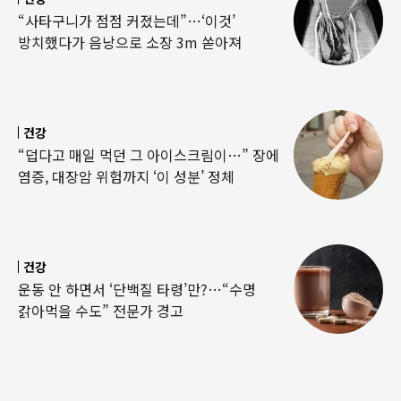
“사타구니가 점점 커졌는데”…‘이것’
방치했다가 음낭으로 소장 3m 쏟아져
건강
“덥다고 매일 먹던 그 아이스크림이…” 장에
염증, 대장암 위험까지 ‘이 성분’ 정체
건강
운동 안 하면서 ‘단백질 타령’만?…“수명
갉아먹을 수도” 전문가 경고