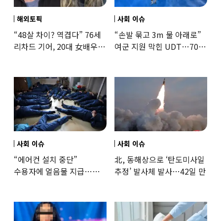
해외토픽
사회 이슈
“48살 차이? 역겹다” 76세
“손발 묶고 3m 물 아래로”
리차드 기어, 20대 女배우와
여군 지원 막힌 UDT…707
‘로맨스물’…“손녀뻘” 비난
출신 女유튜버, 직접
훈련해보
사회 이슈
사회 이슈
“에어컨 설치 중단”
北, 동해상으로 ‘탄도미사일
수용자에 얼음물 지급…
추정’ 발사체 발사…42일 만
37도까지 치솟은 교도소
상황