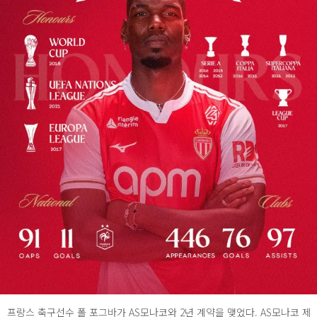
프랑스 축구선수 폴 포그바가 AS모나코와 2년 계약을 맺었다. AS모나코 제