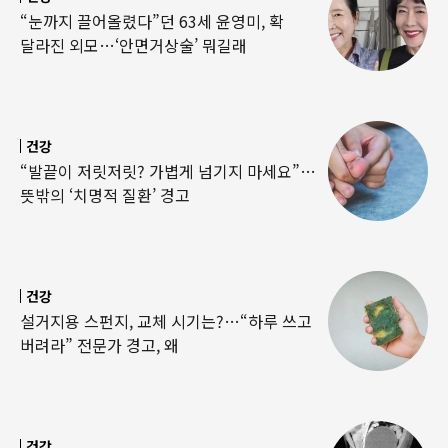
“눈까지 끌어올렸다”던 63세 윤영미, 확
달라진 외모…‘안면거상술’ 뭐길래
건강
“발끝이 저릿저릿? 가볍게 넘기지 마세요”…
뜻밖의 ‘치명적 질환’ 경고
건강
설거지용 스펀지, 교체 시기는?…“하루 쓰고
버려라” 전문가 경고, 왜
건강