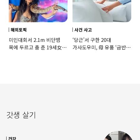
해외토픽
사건 사고
미인대회서 2.1m 비단뱀
‘당근’서 구한 20대
목에 두르고 춤 춘 19세女
가사도우미, 母 유품 ‘금반지
‘경악’…결국
·팔찌’ 훔쳐 녹였다
갓생 살기
건강