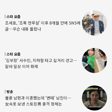
스타 요즘
조세호, ‘조폭 연루설’ 이후 8개월 만에 SNS에
글…무슨 내용 올렸나
스타 요즘
‘김부장’ 서수민, 지하철 타고 길거리 걷고…
알바 일상 이어 화제
방송
불륜 남편과 이혼했는데 ‘변태’ 남친이…
女속옷 보낸 스토킹男 충격 정체는