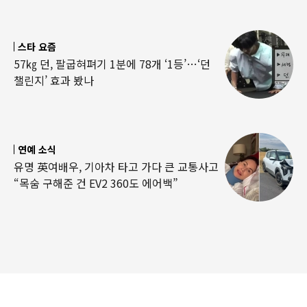
스타 요즘
57㎏ 던, 팔굽혀펴기 1분에 78개 ‘1등’…‘던
챌린지’ 효과 봤나
연예 소식
유명 英여배우, 기아차 타고 가다 큰 교통사고
“목숨 구해준 건 EV2 360도 에어백”