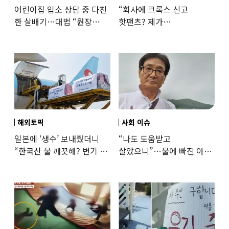
어린이집 입소 상담 중 다친
“회사에 크록스 신고
한 살배기…대법 “원장
핫팬츠? 제가
과실”
꼰대인가요”…출근 복장
어디까지 괜찮을까
해외토픽
사회 이슈
일본에 ‘생수’ 보내줬더니
“나도 도움받고
“한국산 물 깨끗해? 변기 물
살았으니”…물에 빠진 아이
떠올라”…“日정부보다
구한 65세, 포상금까지
낫다” 감사
나눴다