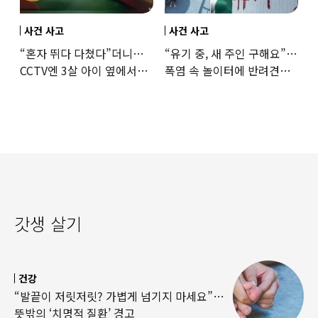
사건 사고
사건 사고
“혼자 뛰다 다쳤다”더니…
“유기 중, 새 주인 구해요”…
CCTV엔 3살 아이 옆에서
폭염 속 놀이터에 반려견
점프한 교사 포착
묶어놓고 떠난 30대女
갓생 살기
건강
“발끝이 저릿저릿? 가볍게 넘기지 마세요”…
뜻밖의 ‘치명적 질환’ 경고