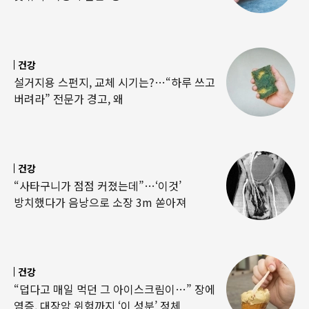
건강
설거지용 스펀지, 교체 시기는?…“하루 쓰고
버려라” 전문가 경고, 왜
건강
“사타구니가 점점 커졌는데”…‘이것’
방치했다가 음낭으로 소장 3m 쏟아져
건강
“덥다고 매일 먹던 그 아이스크림이…” 장에
염증, 대장암 위험까지 ‘이 성분’ 정체