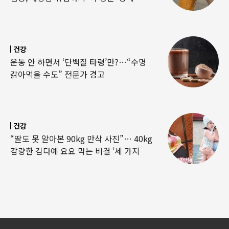
건강
운동 안 하면서 ‘단백질 타령’만?…“수명
갉아먹을 수도” 전문가 경고
건강
“딸도 못 알아본 90kg 만삭 사진”… 40kg
감량한 김다예 요요 막는 비결 ‘세 가지