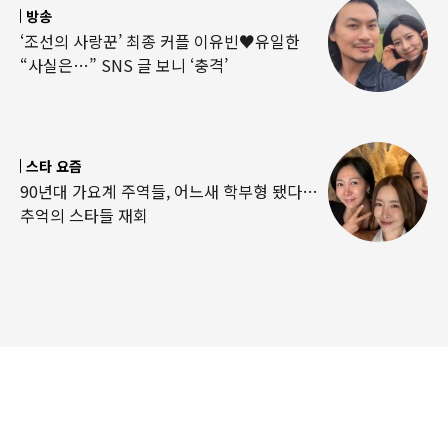
방송
‘조선의 사랑꾼’ 최종 커플 이유빈♥유일한
“사실은…” SNS 글 보니 ‘충격’
스타 요즘
90년대 가요계 주역들, 어느새 학부형 됐다…
추억의 스타들 재회