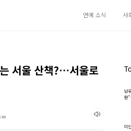
연예 소식
사
는 서울 산책?…서울로
T
남유
판
어
:49
미인