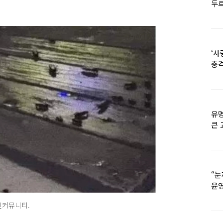
두르
‘사
충격
멘
유명
큰 
36
“눈
윤영
외모
인커뮤니티.