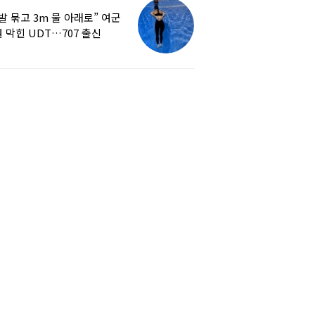
발 묶고 3m 물 아래로” 여군
 막힌 UDT…707 출신
튜버, 직접 훈련해보