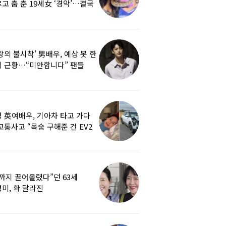
고 춤 춘 19세女 ‘경악’…결국
랑의 불시착’ 男배우, 예상 못 한
 근황…“미안합니다” 팬들
붕
 英여배우, 기아차 타고 가다
교통사고 “목숨 구해준 건 EV2
0도 에어백”
까지 끌어올렸다”던 63세
미, 확 달라진
…‘안면거상술’ 뭐길래