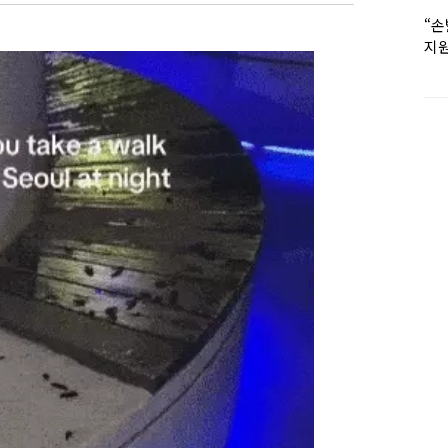
“손
지원
女유