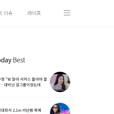
회 이슈
라이프
oday
Best
정 “빚 많아 서커스 돌아야 할
”… 대박난 걸그룹이었는데
쩌다
대회서 2.1m 비단뱀 목에