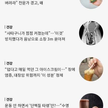
버려라” 전문가 경고, 왜
건강
“사타구니가 점점 커졌는데”…‘이것’
방치했다가 음낭으로 소장 3m 쏟아져
건강
“덥다고 매일 먹던 그 아이스크림이…” 장에
염증, 대장암 위험까지 ‘이 성분’ 정체
건강
운동 안 하면서 ‘단백질 타령’만?…“수명