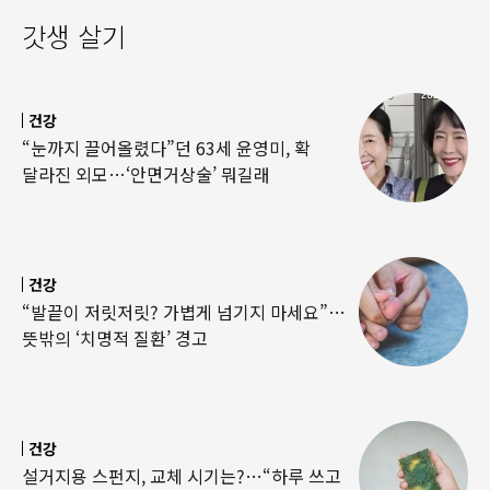
갓생 살기
건강
“눈까지 끌어올렸다”던 63세 윤영미, 확
달라진 외모…‘안면거상술’ 뭐길래
건강
“발끝이 저릿저릿? 가볍게 넘기지 마세요”…
뜻밖의 ‘치명적 질환’ 경고
건강
설거지용 스펀지, 교체 시기는?…“하루 쓰고