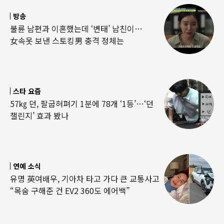
방송
불륜 남편과 이혼했는데 ‘변태’ 남친이…
女속옷 보낸 스토킹男 충격 정체는
스타 요즘
57㎏ 던, 팔굽혀펴기 1분에 78개 ‘1등’…‘던
챌린지’ 효과 봤나
연예 소식
유명 英여배우, 기아차 타고 가다 큰 교통사고
“목숨 구해준 건 EV2 360도 에어백”