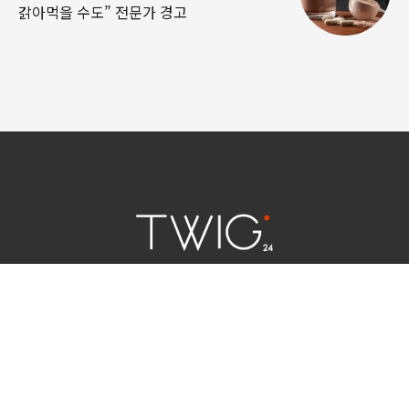
갉아먹을 수도” 전문가 경고
연예 소식
|
사회 이슈
|
라이프
서울특별시 중구 세종대로 124 | 대표전화 02) 2000-9006
청소년보호정책(책임자:김태균)
사이트맵
법인명 : (주)트윅24 | 등록번호 : 서울 아55158
문의 및 제보:
twig24.ads@gmail.com