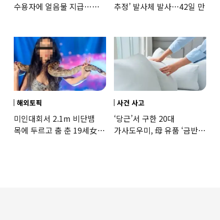
수용자에 얼음물 지급…
추정’ 발사체 발사…42일 만
37도까지 치솟은 교도소
상황
해외토픽
사건 사고
미인대회서 2.1m 비단뱀
‘당근’서 구한 20대
목에 두르고 춤 춘 19세女
가사도우미, 母 유품 ‘금반지
‘경악’…결국
·팔찌’ 훔쳐 녹였다