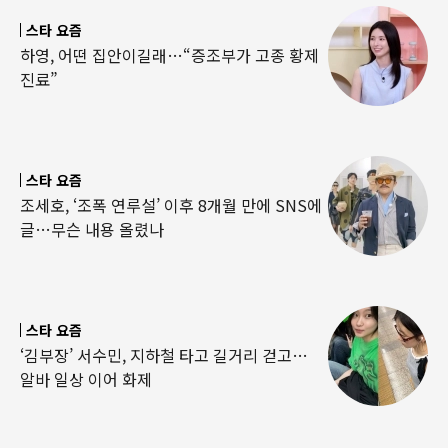
스타 요즘
하영, 어떤 집안이길래…“증조부가 고종 황제
진료”
스타 요즘
조세호, ‘조폭 연루설’ 이후 8개월 만에 SNS에
글…무슨 내용 올렸나
스타 요즘
‘김부장’ 서수민, 지하철 타고 길거리 걷고…
알바 일상 이어 화제