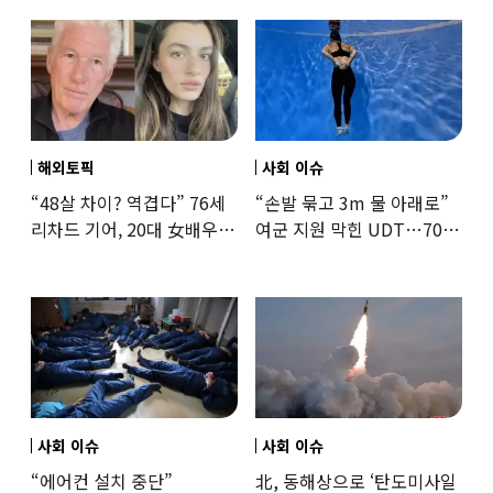
해외토픽
사회 이슈
“48살 차이? 역겹다” 76세
“손발 묶고 3m 물 아래로”
리차드 기어, 20대 女배우와
여군 지원 막힌 UDT…707
‘로맨스물’…“손녀뻘” 비난
출신 女유튜버, 직접
훈련해보
사회 이슈
사회 이슈
“에어컨 설치 중단”
北, 동해상으로 ‘탄도미사일