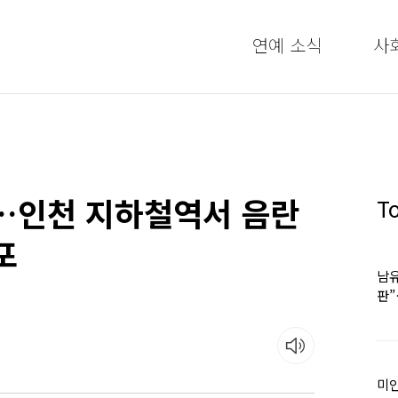
연예 소식
사
”…인천 지하철역서 음란
T
포
남유
판
어
미인