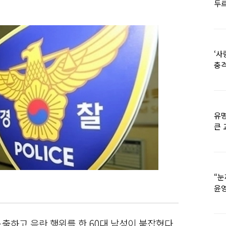
두르
‘사
충격
멘
유명
큰 
36
“눈
윤영
외모
출하고 음란 행위를 한 60대 남성이 붙잡혔다.