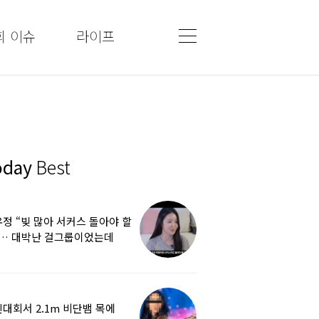
회 이슈
라이프
oday
Best
정 “빚 많아 서커스 돌아야 할
”… 대박난 걸그룹이었는데
쩌다
대회서 2.1m 비단뱀 목에