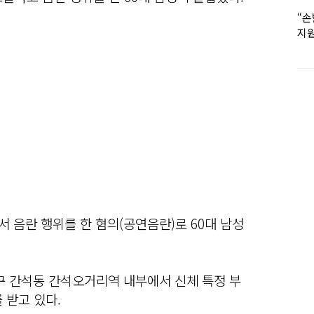
“손
지원
女유
 음란 행위를 한 혐의(공연음란)로 60대 남성
구 간석동 간석오거리역 내부에서 신체 특정 부
 받고 있다.