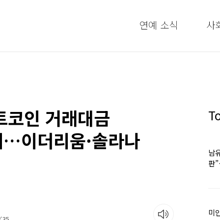
연예 소식
사
트코인 거래대금
T
세…이더리움·솔라나
남유
판
어
미인
:35