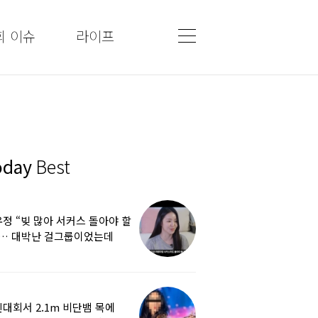
회 이슈
라이프
oday
Best
정 “빚 많아 서커스 돌아야 할
”… 대박난 걸그룹이었는데
쩌다
대회서 2.1m 비단뱀 목에