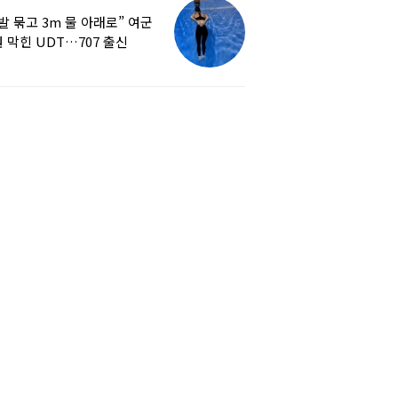
발 묶고 3m 물 아래로” 여군
 막힌 UDT…707 출신
튜버, 직접 훈련해보