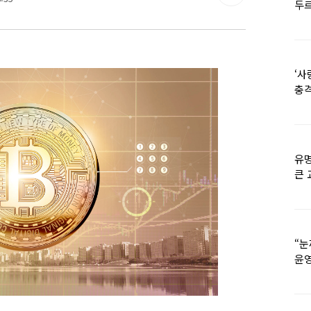
두르
‘사
충격
멘
유명
큰 
36
“눈
윤영
외모