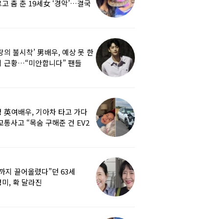
고 춤 춘 19세女 ‘경악’…결국
랑의 불시착’ 男배우, 예상 못 한
 근황…“미안합니다” 팬들
붕
 英여배우, 기아차 타고 가다
교통사고 “목숨 구해준 건 EV2
0도 에어백”
까지 끌어올렸다”던 63세
미, 확 달라진
…‘안면거상술’ 뭐길래