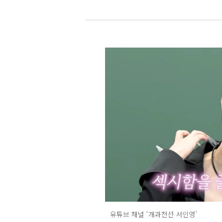
유튜브 채널 ‘개과천선 서인영’