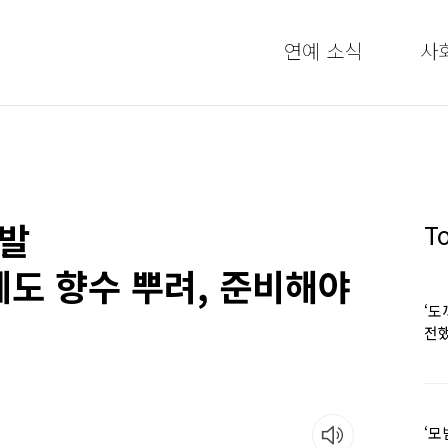
연예 소식
사
돌발
T
도 향수 뿌려, 준비해야
‘도
전했
‘모