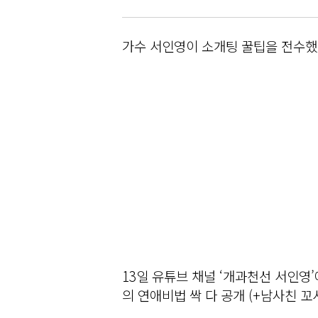
가수 서인영이 소개팅 꿀팁을 전수했
13일 유튜브 채널 ‘개과천선 서인영’
의 연애비법 싹 다 공개 (+남사친 꼬