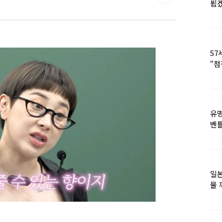
뵙
57
“점
유명
벤틀
떠
일본
물 
떠올