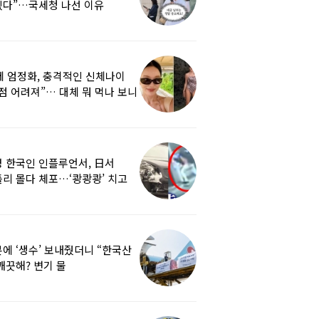
겠다”…국세청 나선 이유
세 엄정화, 충격적인 신체나이
점 어려져”… 대체 뭐 먹나 보니
 한국인 인플루언서, 日서
리 몰다 체포…‘쾅쾅쾅’ 치고
났다
에 ‘생수’ 보내줬더니 “한국산
깨끗해? 변기 물
라”…“日정부보다 낫다” 감사