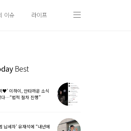
회 이슈
라이프
oday
Best
끼♥’ 이하이, 안타까운 소식
다…“법적 절차 진행”
범 납세자’ 유재석에 “내년에