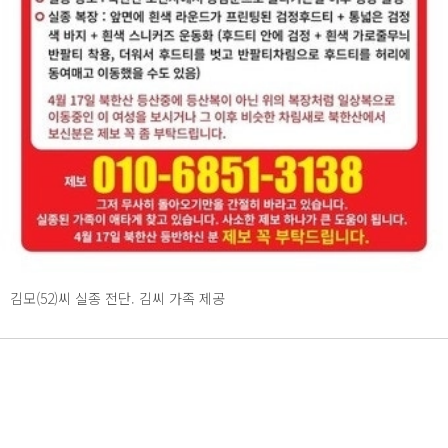
김모(52)씨 실종 전단. 김씨 가족 제공