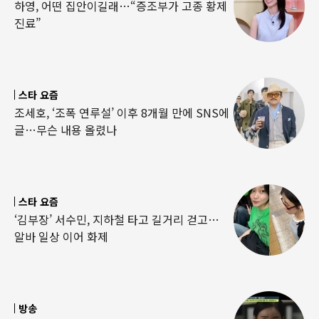
하영, 어떤 집안이길래…“증조부가 고종 황제
진료”
스타 요즘
조세호, ‘조폭 연루설’ 이후 8개월 만에 SNS에
글…무슨 내용 올렸나
스타 요즘
‘김부장’ 서수민, 지하철 타고 길거리 걷고…
알바 일상 이어 화제
방송