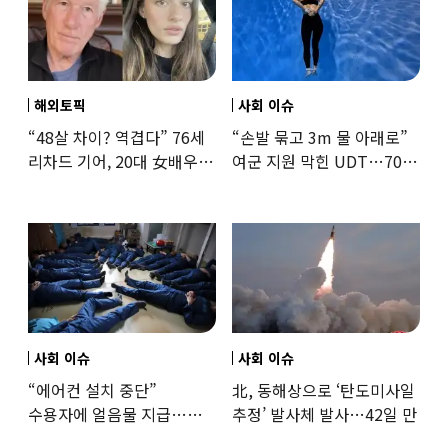
해외토픽
사회 이슈
“48살 차이? 역겹다” 76세
“손발 묶고 3m 물 아래로”
리차드 기어, 20대 女배우와
여군 지원 막힌 UDT…707
‘로맨스물’…“손녀뻘” 비난
출신 女유튜버, 직접
훈련해보
사회 이슈
사회 이슈
“에어컨 설치 중단”
北, 동해상으로 ‘탄도미사일
수용자에 얼음물 지급…
추정’ 발사체 발사…42일 만
37도까지 치솟은 교도소