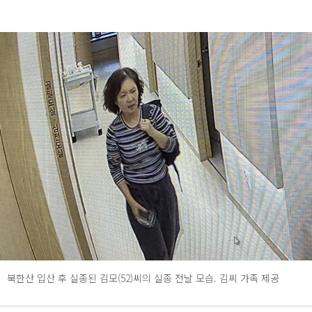
북한산 입산 후 실종된 김모(52)씨의 실종 전날 모습. 김씨 가족 제공