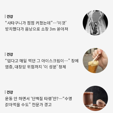
건강
“사타구니가 점점 커졌는데”…‘이것’
방치했다가 음낭으로 소장 3m 쏟아져
건강
“덥다고 매일 먹던 그 아이스크림이…” 장에
염증, 대장암 위험까지 ‘이 성분’ 정체
건강
운동 안 하면서 ‘단백질 타령’만?…“수명
갉아먹을 수도” 전문가 경고