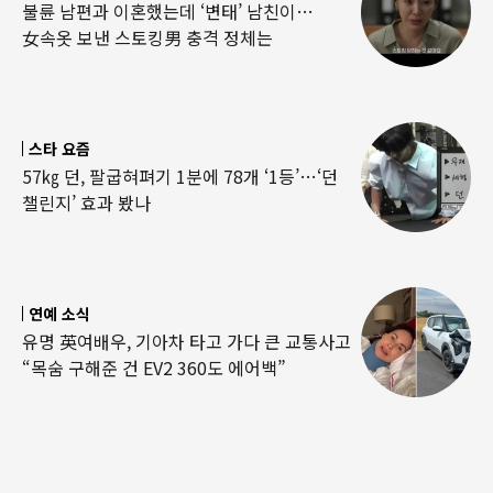
불륜 남편과 이혼했는데 ‘변태’ 남친이…
女속옷 보낸 스토킹男 충격 정체는
스타 요즘
57㎏ 던, 팔굽혀펴기 1분에 78개 ‘1등’…‘던
챌린지’ 효과 봤나
연예 소식
유명 英여배우, 기아차 타고 가다 큰 교통사고
“목숨 구해준 건 EV2 360도 에어백”