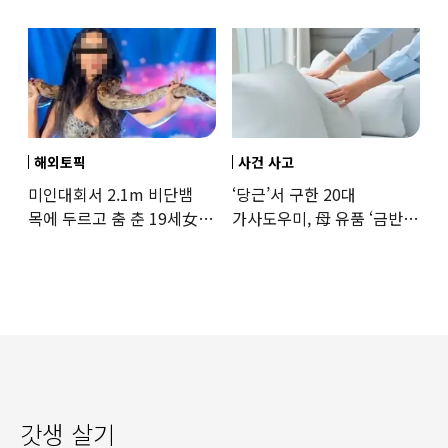
상황
해외토픽
사건 사고
미인대회서 2.1m 비단뱀
‘당근’서 구한 20대
목에 두르고 춤 춘 19세女
가사도우미, 母 유품 ‘금반지
‘경악’…결국
·팔찌’ 훔쳐 녹였다
갓생 살기