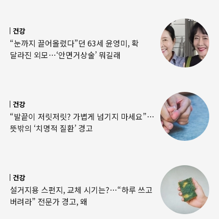
건강
“눈까지 끌어올렸다”던 63세 윤영미, 확
달라진 외모…‘안면거상술’ 뭐길래
건강
“발끝이 저릿저릿? 가볍게 넘기지 마세요”…
뜻밖의 ‘치명적 질환’ 경고
건강
설거지용 스펀지, 교체 시기는?…“하루 쓰고
버려라” 전문가 경고, 왜