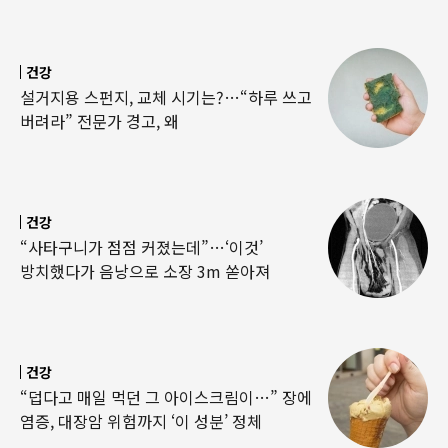
건강
설거지용 스펀지, 교체 시기는?…“하루 쓰고
버려라” 전문가 경고, 왜
건강
“사타구니가 점점 커졌는데”…‘이것’
방치했다가 음낭으로 소장 3m 쏟아져
건강
“덥다고 매일 먹던 그 아이스크림이…” 장에
염증, 대장암 위험까지 ‘이 성분’ 정체