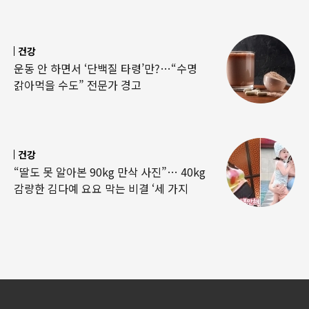
건강
운동 안 하면서 ‘단백질 타령’만?…“수명
갉아먹을 수도” 전문가 경고
건강
“딸도 못 알아본 90kg 만삭 사진”… 40kg
감량한 김다예 요요 막는 비결 ‘세 가지