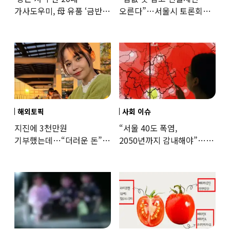
가사도우미, 母 유품 ‘금반지
오른다”…서울시 토론회서
·팔찌’ 훔쳐 녹였다
세제개편 우려 쏟아져
해외토픽
사회 이슈
지진에 3천만원
“서울 40도 폭염,
기부했는데…“더러운 돈”
2050년까지 감내해야”…
日여배우에 비난 쏟아진
기후학자의 경고
이유