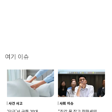
여기 이슈
사건 사고
사회 이슈
‘당근’서 구한 20대
“집값 못 잡고 전월세만