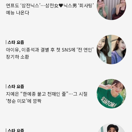
연프도 ‘삼전닉스’…삼전女♥닉스男 ‘회사팅’
예능 나온다
스타 요즘
아이유, 이종석과 결별 후 첫 SNS에 ‘전 연인’
장기하 소환
스타 요즘
지예은 “한예종 붙고 천재인 줄”…그 시절
‘청순 미모’에 깜짝
스타 요즘