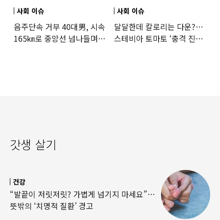
사회 이슈
사회 이슈
음주단속 거부 40대男, 시속
달달한데 칼로리는 다운?…
165㎞로 중앙선 넘나들며
스테비아 토마토 ‘충격 진실’
도주… 추격전 끝 체포
드러났다
갓생 살기
건강
“발끝이 저릿저릿? 가볍게 넘기지 마세요”…
뜻밖의 ‘치명적 질환’ 경고