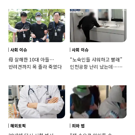
사회 이슈
사회 이슈
母 살해한 10대 아들…
“노숙인들 샤워하고 빨래”
반려견까지 목 졸라 죽였다
인천공항 난리 났는데…
인권단체 “공공기관 책무”
해외토픽
죄와 법