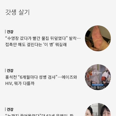
갓생 살기
건강
“수영장 갔다가 빨간 물집 뒤덮였다” 발칵…
접촉만 해도 걸린다는 ‘이 병’ 뭐길래
건강
홍석천 “6개월마다 성병 검사”…에이즈와
HIV, 뭐가 다를까
건강
“눈까지 끌어올렸다”던 63세 윤영미, 확