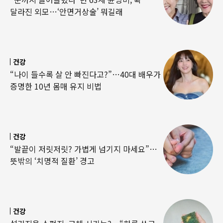
달라진 외모…‘안면거상술’ 뭐길래
건강
“나이 들수록 살 안 빠진다고?”…40대 배우가
증명한 10년 몸매 유지 비법
건강
“발끝이 저릿저릿? 가볍게 넘기지 마세요”…
뜻밖의 ‘치명적 질환’ 경고
건강