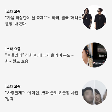
스타 요즘
“가뭄 극심한데 물 축제?”…하하, 결국 ‘어려운
결정’ 내렸다
스타 요즘
“×돌았네” 김희철, 태극기 올리며 분노…
최시원도 호응
스타 요즘
“사랑할게”…유아인, 男과 볼뽀뽀 근황 사진
‘발칵’