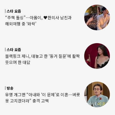
스타 요즘
“주책 돌싱”…아옳이, ♥한의사 남친과
해외여행 중 ‘와락’
스타 요즘
블랙핑크 제니, 대놓고 한 ‘동거 질문’에 활짝
웃으며 한 대답
방송
유명 개그맨 “아내와 ‘이 문제’로 이혼…버릇
못 고치겠더라” 충격 고백