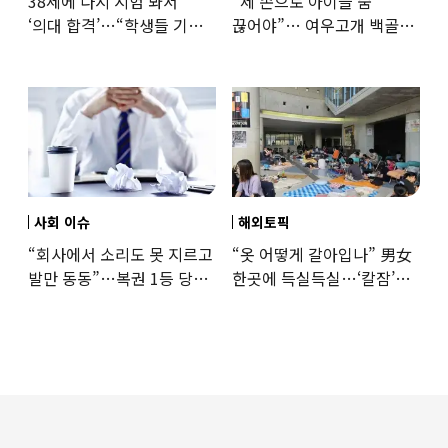
38세에 다시 시험 봐서
“제 손으로 아이들 숨
‘의대 합격’…“학생들 기회
끊어야”… 여우고개 백골
뺏는 것” 갑론을박
자매 비정한 천륜
사회 이슈
해외토픽
“회사에서 소리도 못 지르고
“옷 어떻게 갈아입나” 男女
발만 동동”…복권 1등 당첨
한곳에 득실득실…‘칼잠’
‘깜짝 사연’
잔다