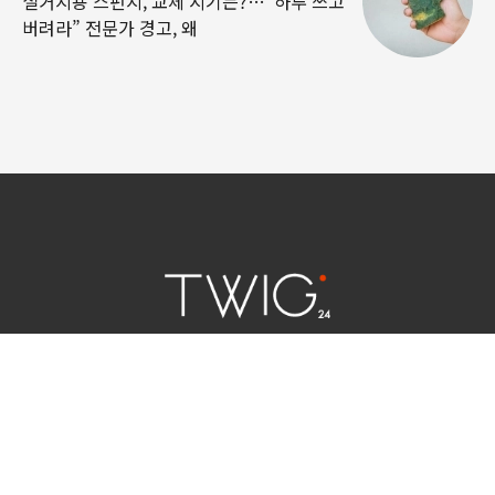
설거지용 스펀지, 교체 시기는?…“하루 쓰고
버려라” 전문가 경고, 왜
연예 소식
|
사회 이슈
|
라이프
서울특별시 중구 세종대로 124 | 대표전화 02) 2000-9006
청소년보호정책(책임자:김태균)
사이트맵
법인명 : (주)트윅24 | 등록번호 : 서울 아55158
문의 및 제보:
twig24.ads@gmail.com