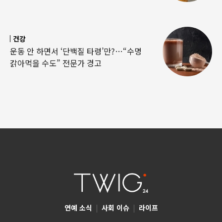
건강
운동 안 하면서 ‘단백질 타령’만?…“수명
갉아먹을 수도” 전문가 경고
연예 소식
|
사회 이슈
|
라이프