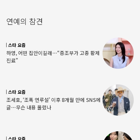
연예의 참견
스타 요즘
하영, 어떤 집안이길래…“증조부가 고종 황제
진료”
스타 요즘
조세호, ‘조폭 연루설’ 이후 8개월 만에 SNS에
글…무슨 내용 올렸나
스타 요즘