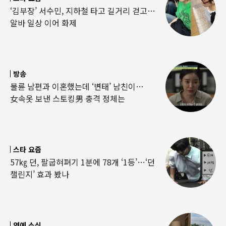
‘김부장’ 서수민, 지하철 타고 길거리 걷고…
알바 일상 이어 화제
방송
불륜 남편과 이혼했는데 ‘변태’ 남친이…
女속옷 보낸 스토킹男 충격 정체는
스타 요즘
57㎏ 던, 팔굽혀펴기 1분에 78개 ‘1등’…‘던
챌린지’ 효과 봤나
연예 소식