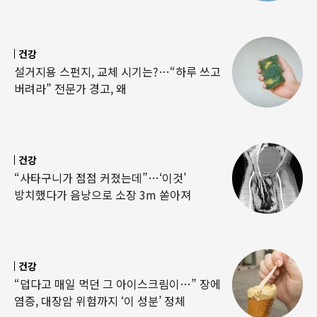
건강
설거지용 스펀지, 교체 시기는?…“하루 쓰고
버려라” 전문가 경고, 왜
건강
“사타구니가 점점 커졌는데”…‘이것’
방치했다가 음낭으로 소장 3m 쏟아져
건강
“덥다고 매일 먹던 그 아이스크림이…” 장에
염증, 대장암 위험까지 ‘이 성분’ 정체