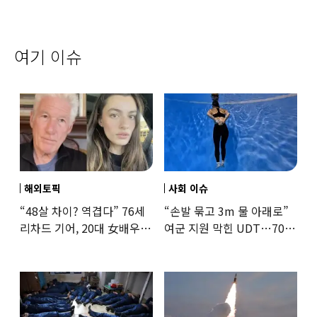
여기 이슈
해외토픽
사회 이슈
“48살 차이? 역겹다” 76세
“손발 묶고 3m 물 아래로”
리차드 기어, 20대 女배우와
여군 지원 막힌 UDT…707
‘로맨스물’…“손녀뻘” 비난
출신 女유튜버, 직접
훈련해보