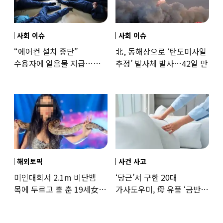
사회 이슈
사회 이슈
“에어컨 설치 중단”
北, 동해상으로 ‘탄도미사일
수용자에 얼음물 지급…
추정’ 발사체 발사…42일 만
37도까지 치솟은 교도소
상황
해외토픽
사건 사고
미인대회서 2.1m 비단뱀
‘당근’서 구한 20대
목에 두르고 춤 춘 19세女
가사도우미, 母 유품 ‘금반지
‘경악’…결국
·팔찌’ 훔쳐 녹였다