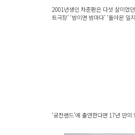
2001년생인 차준환은 다섯 살이었던 
트극장’ ‘밤이면 밤마다’ ‘돌아온 일
‘궁전랜드’에 출연한다면 17년 만의