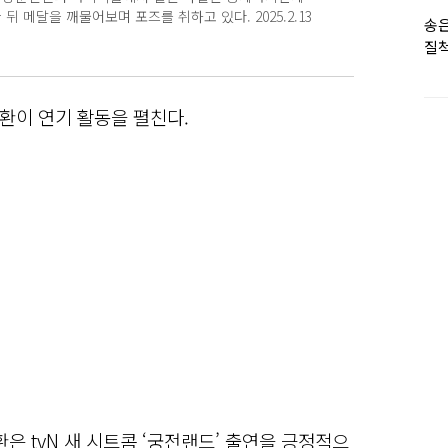
 메달을 깨물어보며 포즈를 취하고 있다. 2025.2.13
송은
질척
누
환이 연기 활동을 펼친다.
은 tvN 새 시트콤 ‘궁전랜드’ 출연을 긍정적으