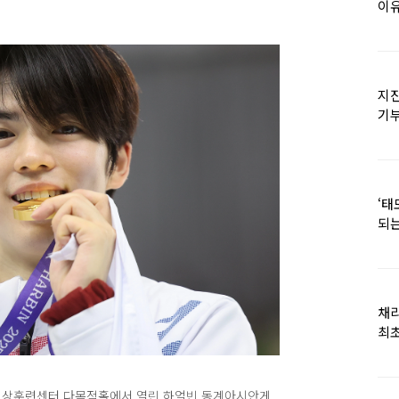
이유
지진
기
日
‘태
되는
채
최초
빙상훈련센터 다목적홀에서 열린 하얼빈 동계아시안게