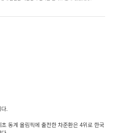
다.
페초 동계 올림픽에 출전한 차준환은 4위로 한국
다.