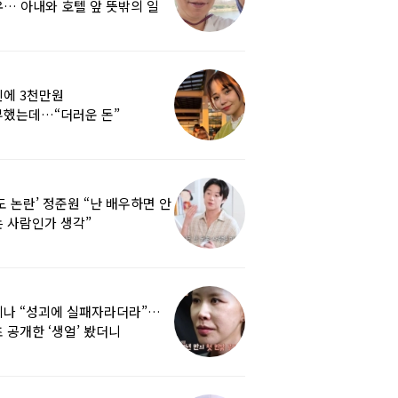
… 아내와 호텔 앞 뜻밖의 일
에 3천만원
부했는데…“더러운 돈”
여배우에 비난 쏟아진 이유
도 논란’ 정준원 “난 배우하면 안
 사람인가 생각”
리나 “성괴에 실패자라더라”…
 공개한 ‘생얼’ 봤더니