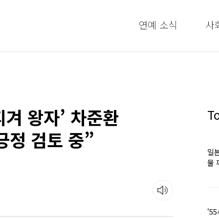
연예 소식
사
겨 왕자’ 차준환
T
긍정 검토 중”
일본
물 
떠올
‘5