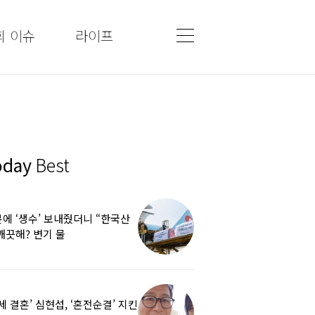
회 이슈
라이프
oday
Best
에 ‘생수’ 보내줬더니 “한국산
깨끗해? 변기 물
라”…“日정부보다 낫다” 감사
5세 결혼’ 심현섭, ‘혼전순결’ 지킨