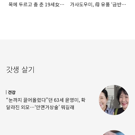
목에 두르고 춤 춘 19세女
가사도우미, 母 유품 ‘금반지
‘경악’…결국
·팔찌’ 훔쳐 녹였다
갓생 살기
건강
“눈까지 끌어올렸다”던 63세 윤영미, 확
달라진 외모…‘안면거상술’ 뭐길래