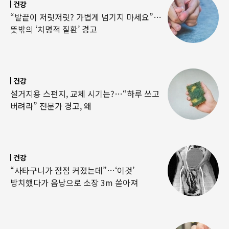
건강
“발끝이 저릿저릿? 가볍게 넘기지 마세요”…
뜻밖의 ‘치명적 질환’ 경고
건강
설거지용 스펀지, 교체 시기는?…“하루 쓰고
버려라” 전문가 경고, 왜
건강
“사타구니가 점점 커졌는데”…‘이것’
방치했다가 음낭으로 소장 3m 쏟아져