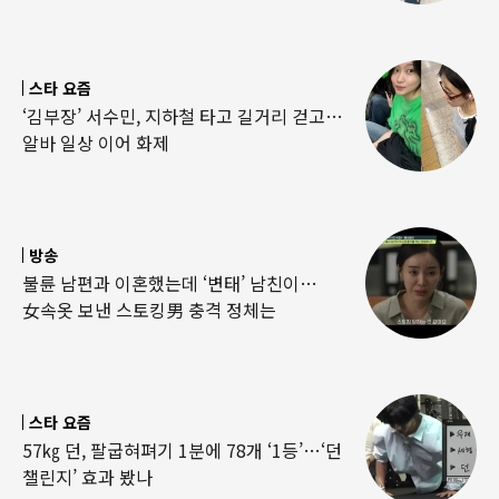
스타 요즘
‘김부장’ 서수민, 지하철 타고 길거리 걷고…
알바 일상 이어 화제
방송
불륜 남편과 이혼했는데 ‘변태’ 남친이…
女속옷 보낸 스토킹男 충격 정체는
스타 요즘
57㎏ 던, 팔굽혀펴기 1분에 78개 ‘1등’…‘던
챌린지’ 효과 봤나