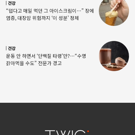
건강
“덥다고 매일 먹던 그 아이스크림이…” 장에
염증, 대장암 위험까지 ‘이 성분’ 정체
건강
운동 안 하면서 ‘단백질 타령’만?…“수명
갉아먹을 수도” 전문가 경고