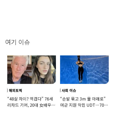
여기 이슈
해외토픽
사회 이슈
“48살 차이? 역겹다” 76세
“손발 묶고 3m 물 아래로”
리차드 기어, 20대 女배우와
여군 지원 막힌 UDT…707
‘로맨스물’…“손녀뻘” 비난
출신 女유튜버, 직접