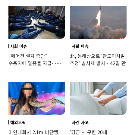
훈련해보
사회 이슈
사회 이슈
“에어컨 설치 중단”
北, 동해상으로 ‘탄도미사일
수용자에 얼음물 지급…
추정’ 발사체 발사…42일 만
37도까지 치솟은 교도소
상황
해외토픽
사건 사고
미인대회서 2.1m 비단뱀
‘당근’서 구한 20대