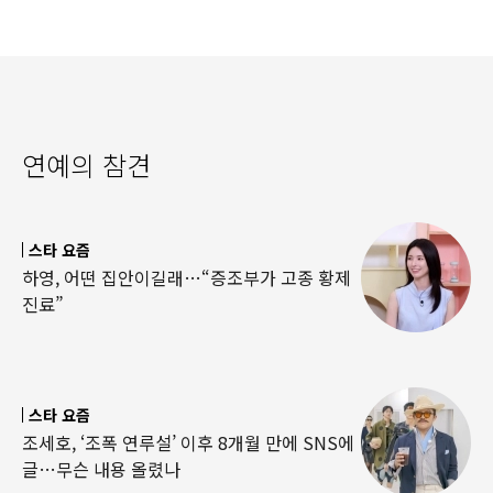
연예의 참견
스타 요즘
하영, 어떤 집안이길래…“증조부가 고종 황제
진료”
스타 요즘
조세호, ‘조폭 연루설’ 이후 8개월 만에 SNS에
글…무슨 내용 올렸나