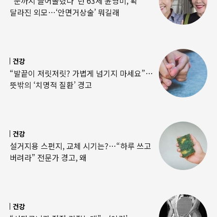
“눈까지 끌어올렸다”던 63세 윤영미, 확
달라진 외모…‘안면거상술’ 뭐길래
건강
“발끝이 저릿저릿? 가볍게 넘기지 마세요”…
뜻밖의 ‘치명적 질환’ 경고
건강
설거지용 스펀지, 교체 시기는?…“하루 쓰고
버려라” 전문가 경고, 왜
건강