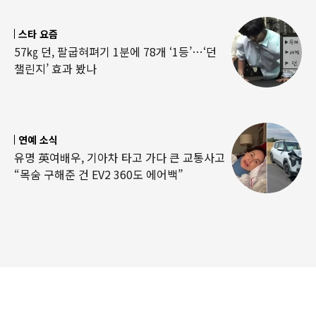
스타 요즘
57㎏ 던, 팔굽혀펴기 1분에 78개 ‘1등’…‘던
챌린지’ 효과 봤나
연예 소식
유명 英여배우, 기아차 타고 가다 큰 교통사고
“목숨 구해준 건 EV2 360도 에어백”