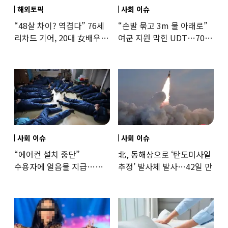
해외토픽
사회 이슈
“48살 차이? 역겹다” 76세
“손발 묶고 3m 물 아래로”
리차드 기어, 20대 女배우와
여군 지원 막힌 UDT…707
‘로맨스물’…“손녀뻘” 비난
출신 女유튜버, 직접
훈련해보
사회 이슈
사회 이슈
“에어컨 설치 중단”
北, 동해상으로 ‘탄도미사일
수용자에 얼음물 지급…
추정’ 발사체 발사…42일 만
37도까지 치솟은 교도소
상황