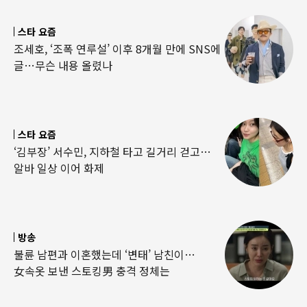
스타 요즘
조세호, ‘조폭 연루설’ 이후 8개월 만에 SNS에
글…무슨 내용 올렸나
스타 요즘
‘김부장’ 서수민, 지하철 타고 길거리 걷고…
알바 일상 이어 화제
방송
불륜 남편과 이혼했는데 ‘변태’ 남친이…
女속옷 보낸 스토킹男 충격 정체는