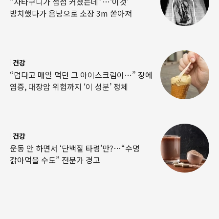
“사타구니가 점점 커졌는데”…‘이것’
방치했다가 음낭으로 소장 3m 쏟아져
건강
“덥다고 매일 먹던 그 아이스크림이…” 장에
염증, 대장암 위험까지 ‘이 성분’ 정체
건강
운동 안 하면서 ‘단백질 타령’만?…“수명
갉아먹을 수도” 전문가 경고