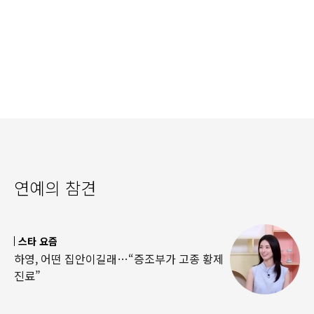
연예의 참견
스타 요즘
하영, 어떤 집안이길래…“증조부가 고종 황제
진료”