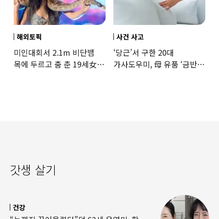
해외토픽
사건 사고
미인대회서 2.1m 비단뱀
‘당근’서 구한 20대
목에 두르고 춤 춘 19세女
가사도우미, 母 유품 ‘금반지
‘경악’…결국
·팔찌’ 훔쳐 녹였다
갓생 살기
건강