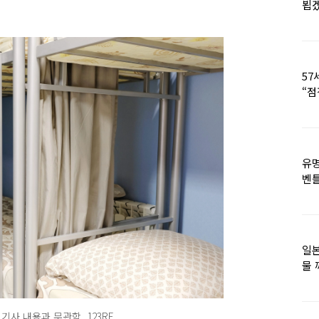
뵙
57
“점
유명
벤틀
떠
일본
물 
떠올
사 내용과 무관함. 123RF