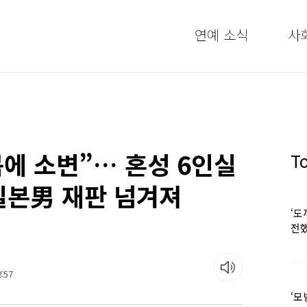
연예 소식
사
몸에 소변”… 혼성 6인실
T
일본男 재판 넘겨져
‘도
전했
:57
‘모