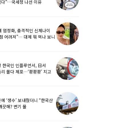
겠다”…국세청 나선 이유
세 엄정화, 충격적인 신체나이
점 어려져”… 대체 뭐 먹나 보니
 한국인 인플루언서, 日서
리 몰다 체포…‘쾅쾅쾅’ 치고
났다
에 ‘생수’ 보내줬더니 “한국산
깨끗해? 변기 물
라”…“日정부보다 낫다” 감사