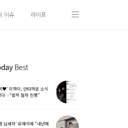
회 이슈
라이프
oday
Best
끼♥’ 이하이, 안타까운 소식
다…“법적 절차 진행”
범 납세자’ 유재석에 “내년에