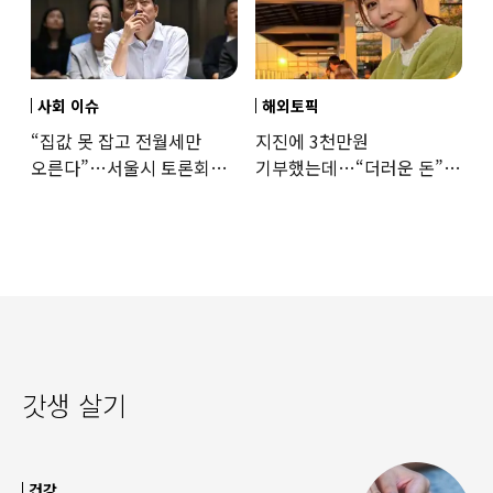
사회 이슈
해외토픽
“집값 못 잡고 전월세만
지진에 3천만원
오른다”…서울시 토론회서
기부했는데…“더러운 돈”
세제개편 우려 쏟아져
日여배우에 비난 쏟아진
이유
갓생 살기
건강