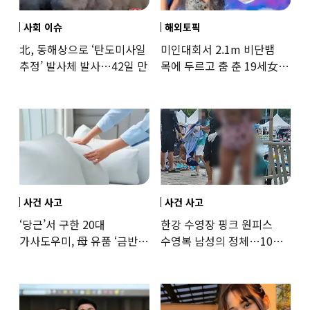
사회 이슈
해외토픽
北, 동해상으로 ‘탄도미사일
미인대회서 2.1m 비단뱀
추정’ 발사체 발사…42일 만
목에 두르고 춤 춘 19세女
‘경악’…결국
사건 사고
사건 사고
‘당근’서 구한 20대
한강 수영장 핑크 원피스
가사도우미, 母 유품 ‘금반지
수영복 남성의 정체…10대
·팔찌’ 훔쳐 녹였다
성매수 전 시의원의 소름
돋는 제안