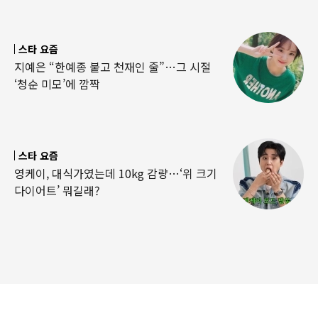
스타 요즘
지예은 “한예종 붙고 천재인 줄”…그 시절
‘청순 미모’에 깜짝
스타 요즘
영케이, 대식가였는데 10kg 감량…‘위 크기
다이어트’ 뭐길래?