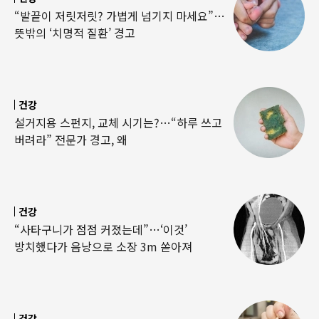
“발끝이 저릿저릿? 가볍게 넘기지 마세요”…
뜻밖의 ‘치명적 질환’ 경고
건강
설거지용 스펀지, 교체 시기는?…“하루 쓰고
버려라” 전문가 경고, 왜
건강
“사타구니가 점점 커졌는데”…‘이것’
방치했다가 음낭으로 소장 3m 쏟아져
건강