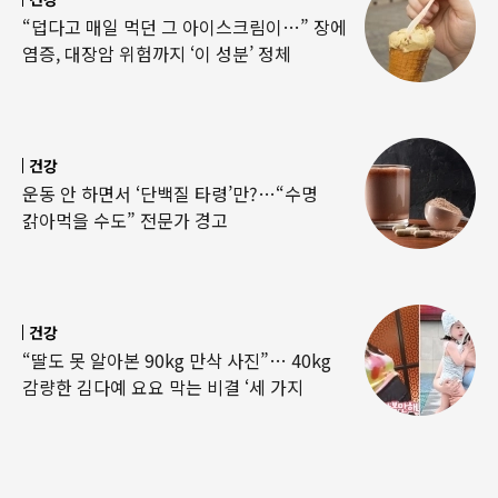
“덥다고 매일 먹던 그 아이스크림이…” 장에
염증, 대장암 위험까지 ‘이 성분’ 정체
건강
운동 안 하면서 ‘단백질 타령’만?…“수명
갉아먹을 수도” 전문가 경고
건강
“딸도 못 알아본 90kg 만삭 사진”… 40kg
감량한 김다예 요요 막는 비결 ‘세 가지