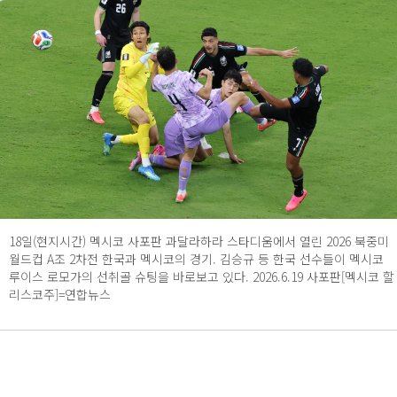
18일(현지시간) 멕시코 사포판 과달라하라 스타디움에서 열린 2026 북중미
월드컵 A조 2차전 한국과 멕시코의 경기. 김승규 등 한국 선수들이 멕시코
루이스 로모가의 선취골 슈팅을 바로보고 있다. 2026.6.19 사포판[멕시코 할
리스코주]=연합뉴스