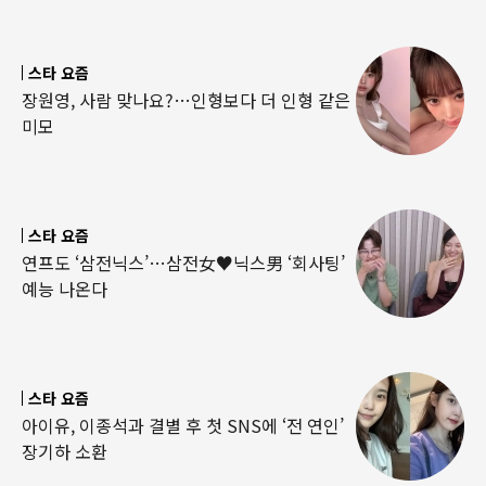
스타 요즘
장원영, 사람 맞나요?…인형보다 더 인형 같은
미모
스타 요즘
연프도 ‘삼전닉스’…삼전女♥닉스男 ‘회사팅’
예능 나온다
스타 요즘
아이유, 이종석과 결별 후 첫 SNS에 ‘전 연인’
장기하 소환