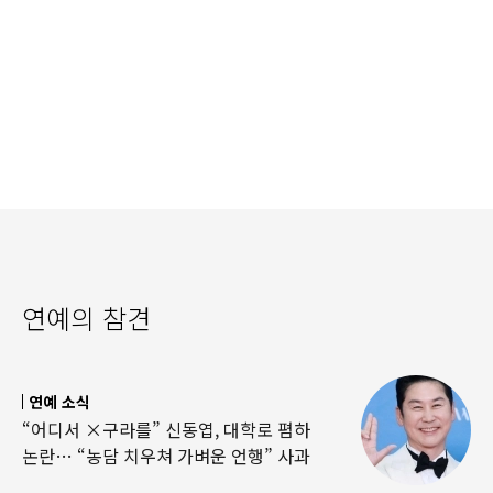
연예의 참견
연예 소식
“어디서 ×구라를” 신동엽, 대학로 폄하
논란… “농담 치우쳐 가벼운 언행” 사과