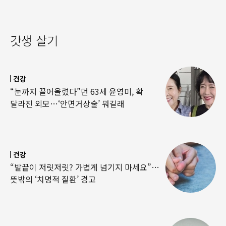
갓생 살기
건강
“눈까지 끌어올렸다”던 63세 윤영미, 확
달라진 외모…‘안면거상술’ 뭐길래
건강
“발끝이 저릿저릿? 가볍게 넘기지 마세요”…
뜻밖의 ‘치명적 질환’ 경고