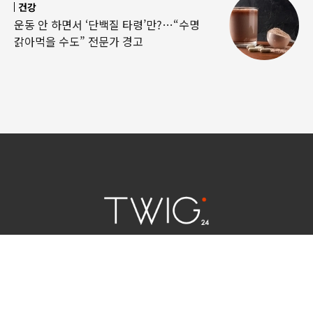
건강
운동 안 하면서 ‘단백질 타령’만?…“수명
갉아먹을 수도” 전문가 경고
연예 소식
|
사회 이슈
|
라이프
서울특별시 중구 세종대로 124 | 대표전화 02) 2000-9006
청소년보호정책(책임자:김태균)
사이트맵
법인명 : (주)트윅24 | 등록번호 : 서울 아55158