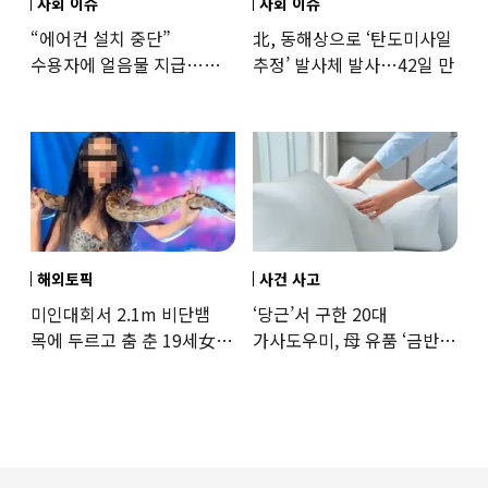
사회 이슈
사회 이슈
“에어컨 설치 중단”
北, 동해상으로 ‘탄도미사일
수용자에 얼음물 지급…
추정’ 발사체 발사…42일 만
37도까지 치솟은 교도소
상황
해외토픽
사건 사고
미인대회서 2.1m 비단뱀
‘당근’서 구한 20대
목에 두르고 춤 춘 19세女
가사도우미, 母 유품 ‘금반지
‘경악’…결국
·팔찌’ 훔쳐 녹였다