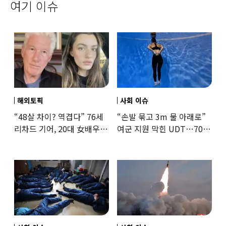
여기 이슈
해외토픽
사회 이슈
“48살 차이? 역겹다” 76세
“손발 묶고 3m 물 아래로”
리차드 기어, 20대 女배우와
여군 지원 막힌 UDT…707
‘로맨스물’…“손녀뻘” 비난
출신 女유튜버, 직접
훈련해보