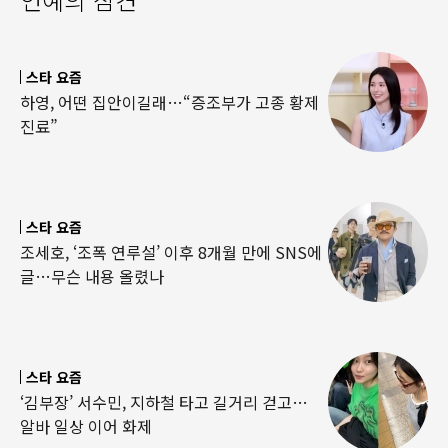
스타 요즘
하영, 어떤 집안이길래…“증조부가 고종 황제
진료”
스타 요즘
조세호, ‘조폭 연루설’ 이후 8개월 만에 SNS에
글…무슨 내용 올렸나
스타 요즘
‘김부장’ 서수민, 지하철 타고 길거리 걷고…
알바 일상 이어 화제