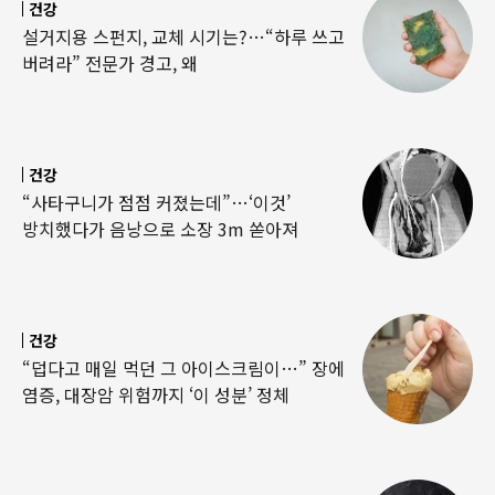
건강
설거지용 스펀지, 교체 시기는?…“하루 쓰고
버려라” 전문가 경고, 왜
건강
“사타구니가 점점 커졌는데”…‘이것’
방치했다가 음낭으로 소장 3m 쏟아져
건강
“덥다고 매일 먹던 그 아이스크림이…” 장에
염증, 대장암 위험까지 ‘이 성분’ 정체