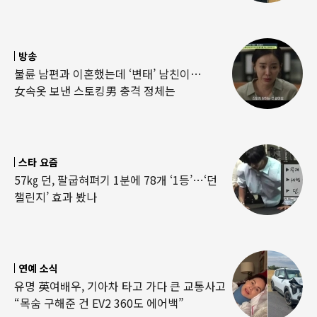
방송
불륜 남편과 이혼했는데 ‘변태’ 남친이…
女속옷 보낸 스토킹男 충격 정체는
스타 요즘
57㎏ 던, 팔굽혀펴기 1분에 78개 ‘1등’…‘던
챌린지’ 효과 봤나
연예 소식
유명 英여배우, 기아차 타고 가다 큰 교통사고
“목숨 구해준 건 EV2 360도 에어백”