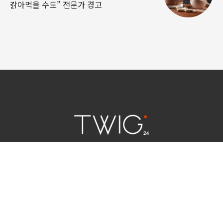
갉아먹을 수도” 전문가 경고
연예 소식
|
사회 이슈
|
라이프
서울특별시 중구 세종대로 124 | 대표전화 02) 2000-9006
청소년보호정책(책임자:김태균)
사이트맵
법인명 : (주)트윅24 | 등록번호 : 서울 아55158
문의 및 제보:
twig24.ads@gmail.com
Copyright ⓒ TWIG24 All rights reserved