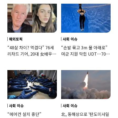
해외토픽
사회 이슈
“48살 차이? 역겹다” 76세
“손발 묶고 3m 물 아래로”
리차드 기어, 20대 女배우와
여군 지원 막힌 UDT…707
‘로맨스물’…“손녀뻘” 비난
출신 女유튜버, 직접
훈련해보
사회 이슈
사회 이슈
“에어컨 설치 중단”
北, 동해상으로 ‘탄도미사일