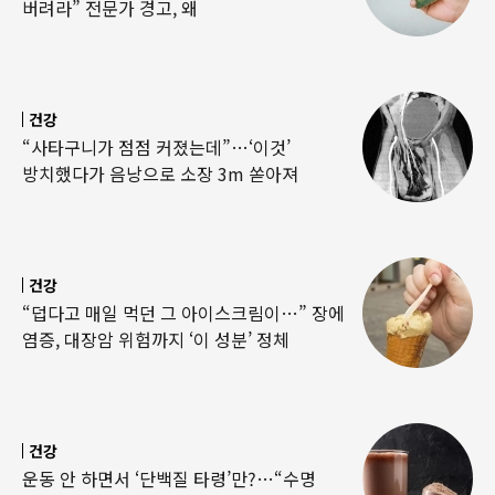
버려라” 전문가 경고, 왜
건강
“사타구니가 점점 커졌는데”…‘이것’
방치했다가 음낭으로 소장 3m 쏟아져
건강
“덥다고 매일 먹던 그 아이스크림이…” 장에
염증, 대장암 위험까지 ‘이 성분’ 정체
건강
운동 안 하면서 ‘단백질 타령’만?…“수명