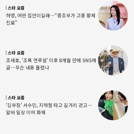
스타 요즘
하영, 어떤 집안이길래…“증조부가 고종 황제
진료”
스타 요즘
조세호, ‘조폭 연루설’ 이후 8개월 만에 SNS에
글…무슨 내용 올렸나
스타 요즘
‘김부장’ 서수민, 지하철 타고 길거리 걷고…
알바 일상 이어 화제