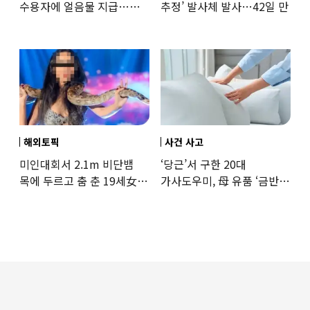
수용자에 얼음물 지급…
추정’ 발사체 발사…42일 만
37도까지 치솟은 교도소
상황
해외토픽
사건 사고
미인대회서 2.1m 비단뱀
‘당근’서 구한 20대
목에 두르고 춤 춘 19세女
가사도우미, 母 유품 ‘금반지
‘경악’…결국
·팔찌’ 훔쳐 녹였다