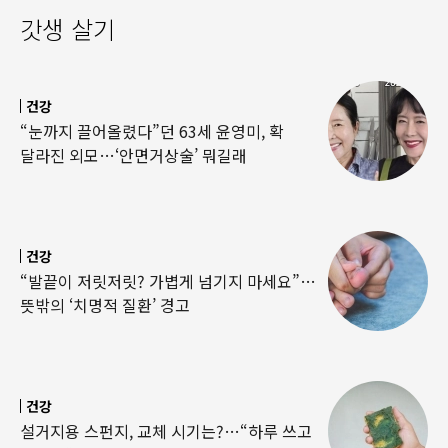
갓생 살기
건강
“눈까지 끌어올렸다”던 63세 윤영미, 확
달라진 외모…‘안면거상술’ 뭐길래
건강
“발끝이 저릿저릿? 가볍게 넘기지 마세요”…
뜻밖의 ‘치명적 질환’ 경고
건강
설거지용 스펀지, 교체 시기는?…“하루 쓰고