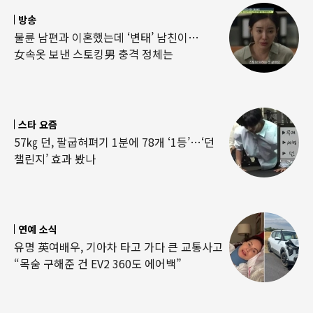
방송
불륜 남편과 이혼했는데 ‘변태’ 남친이…
女속옷 보낸 스토킹男 충격 정체는
스타 요즘
57㎏ 던, 팔굽혀펴기 1분에 78개 ‘1등’…‘던
챌린지’ 효과 봤나
연예 소식
유명 英여배우, 기아차 타고 가다 큰 교통사고
“목숨 구해준 건 EV2 360도 에어백”