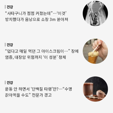
건강
“사타구니가 점점 커졌는데”…‘이것’
방치했다가 음낭으로 소장 3m 쏟아져
건강
“덥다고 매일 먹던 그 아이스크림이…” 장에
염증, 대장암 위험까지 ‘이 성분’ 정체
건강
운동 안 하면서 ‘단백질 타령’만?…“수명
갉아먹을 수도” 전문가 경고