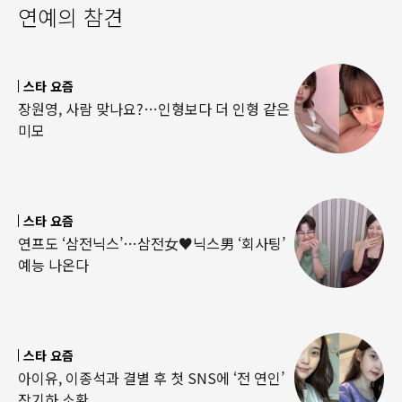
연예의 참견
스타 요즘
장원영, 사람 맞나요?…인형보다 더 인형 같은
미모
스타 요즘
연프도 ‘삼전닉스’…삼전女♥닉스男 ‘회사팅’
예능 나온다
스타 요즘
아이유, 이종석과 결별 후 첫 SNS에 ‘전 연인’
장기하 소환