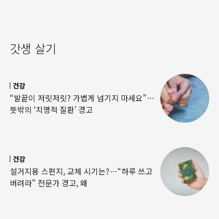
갓생 살기
건강
“발끝이 저릿저릿? 가볍게 넘기지 마세요”…
뜻밖의 ‘치명적 질환’ 경고
건강
설거지용 스펀지, 교체 시기는?…“하루 쓰고
버려라” 전문가 경고, 왜