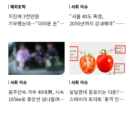
해외토픽
사회 이슈
지진에 3천만원
“서울 40도 폭염,
기부했는데…“더러운 돈”
2050년까지 감내해야”…
日여배우에 비난 쏟아진
기후학자의 경고
이유
사회 이슈
사회 이슈
음주단속 거부 40대男, 시속
달달한데 칼로리는 다운?…
165㎞로 중앙선 넘나들며
스테비아 토마토 ‘충격 진실’
도주… 추격전 끝 체포
드러났다