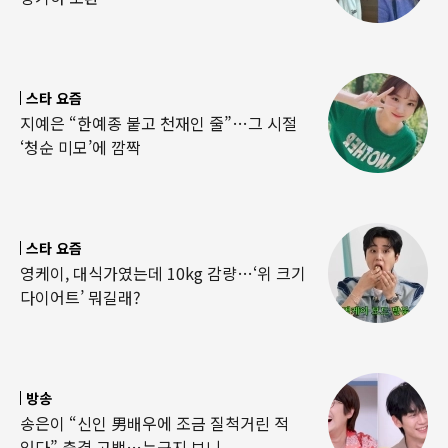
스타 요즘
지예은 “한예종 붙고 천재인 줄”…그 시절
‘청순 미모’에 깜짝
스타 요즘
영케이, 대식가였는데 10kg 감량…‘위 크기
다이어트’ 뭐길래?
방송
송은이 “신인 男배우에 조금 질척거린 적
있다” 충격 고백…누군지 보니