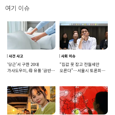
여기 이슈
사건 사고
사회 이슈
‘당근’서 구한 20대
“집값 못 잡고 전월세만
가사도우미, 母 유품 ‘금반지
오른다”…서울시 토론회서
·팔찌’ 훔쳐 녹였다
세제개편 우려 쏟아져