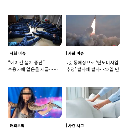
‘로맨스물’…“손녀뻘” 비난
출신 女유튜버, 직접
훈련해보
사회 이슈
사회 이슈
“에어컨 설치 중단”
北, 동해상으로 ‘탄도미사일
수용자에 얼음물 지급…
추정’ 발사체 발사…42일 만
37도까지 치솟은 교도소
상황
해외토픽
사건 사고