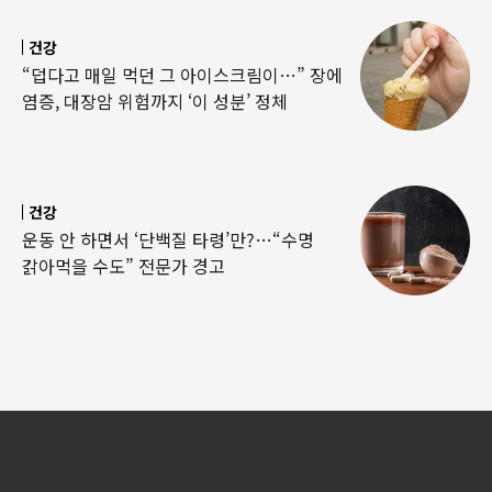
건강
“덥다고 매일 먹던 그 아이스크림이…” 장에
염증, 대장암 위험까지 ‘이 성분’ 정체
건강
운동 안 하면서 ‘단백질 타령’만?…“수명
갉아먹을 수도” 전문가 경고