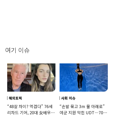
여기 이슈
해외토픽
사회 이슈
“48살 차이? 역겹다” 76세
“손발 묶고 3m 물 아래로”
리차드 기어, 20대 女배우와
여군 지원 막힌 UDT…707