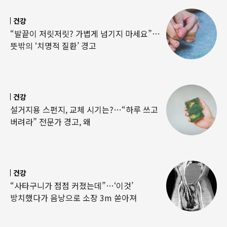
건강
“발끝이 저릿저릿? 가볍게 넘기지 마세요”…
뜻밖의 ‘치명적 질환’ 경고
건강
설거지용 스펀지, 교체 시기는?…“하루 쓰고
버려라” 전문가 경고, 왜
건강
“사타구니가 점점 커졌는데”…‘이것’
방치했다가 음낭으로 소장 3m 쏟아져