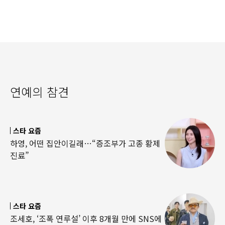
연예의 참견
스타 요즘
하영, 어떤 집안이길래…“증조부가 고종 황제
진료”
스타 요즘
조세호, ‘조폭 연루설’ 이후 8개월 만에 SNS에