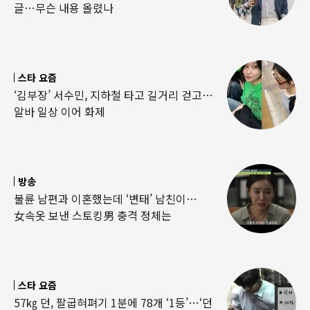
글…무슨 내용 올렸나
스타 요즘
‘김부장’ 서수민, 지하철 타고 길거리 걷고…
알바 일상 이어 화제
방송
불륜 남편과 이혼했는데 ‘변태’ 남친이…
女속옷 보낸 스토킹男 충격 정체는
스타 요즘
57㎏ 던, 팔굽혀펴기 1분에 78개 ‘1등’…‘던