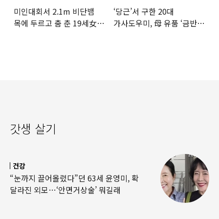
미인대회서 2.1m 비단뱀
‘당근’서 구한 20대
목에 두르고 춤 춘 19세女
가사도우미, 母 유품 ‘금반지
‘경악’…결국
·팔찌’ 훔쳐 녹였다
갓생 살기
건강
“눈까지 끌어올렸다”던 63세 윤영미, 확
달라진 외모…‘안면거상술’ 뭐길래