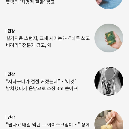
뜻밖의 ‘치명적 질환’ 경고
건강
설거지용 스펀지, 교체 시기는?…“하루 쓰고
버려라” 전문가 경고, 왜
건강
“사타구니가 점점 커졌는데”…‘이것’
방치했다가 음낭으로 소장 3m 쏟아져
건강
“덥다고 매일 먹던 그 아이스크림이…” 장에