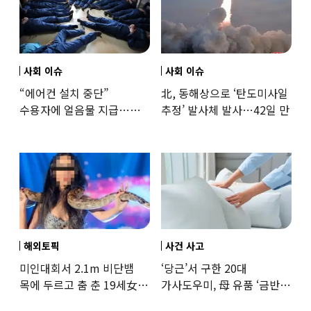
사회 이슈
사회 이슈
“에어컨 설치 중단”
北, 동해상으로 ‘탄도미사일
수용자에 얼음물 지급…
추정’ 발사체 발사…42일 만
37도까지 치솟은 교도소
상황
해외토픽
사건 사고
미인대회서 2.1m 비단뱀
‘당근’서 구한 20대
목에 두르고 춤 춘 19세女
가사도우미, 母 유품 ‘금반지
‘경악’…결국
·팔찌’ 훔쳐 녹였다