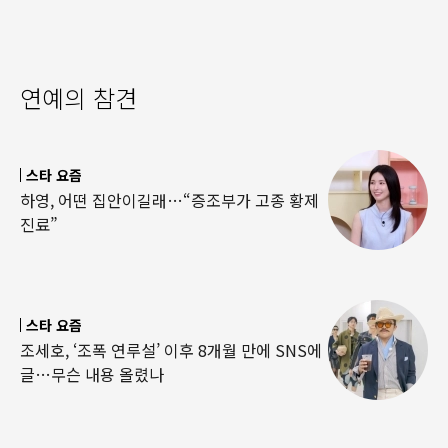
연예의 참견
스타 요즘
하영, 어떤 집안이길래…“증조부가 고종 황제
진료”
스타 요즘
조세호, ‘조폭 연루설’ 이후 8개월 만에 SNS에
글…무슨 내용 올렸나