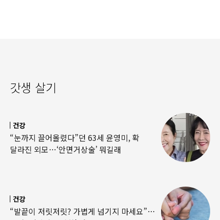
갓생 살기
건강
“눈까지 끌어올렸다”던 63세 윤영미, 확
달라진 외모…‘안면거상술’ 뭐길래
건강
“발끝이 저릿저릿? 가볍게 넘기지 마세요”…