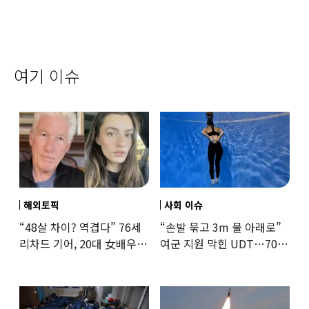
여기 이슈
해외토픽
사회 이슈
“48살 차이? 역겹다” 76세
“손발 묶고 3m 물 아래로”
리차드 기어, 20대 女배우와
여군 지원 막힌 UDT…707
‘로맨스물’…“손녀뻘” 비난
출신 女유튜버, 직접
훈련해보