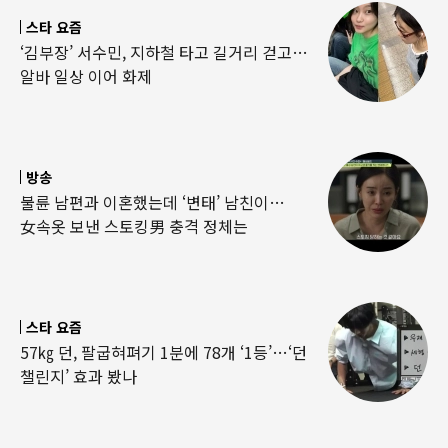
스타 요즘
‘김부장’ 서수민, 지하철 타고 길거리 걷고…
알바 일상 이어 화제
방송
불륜 남편과 이혼했는데 ‘변태’ 남친이…
女속옷 보낸 스토킹男 충격 정체는
스타 요즘
57㎏ 던, 팔굽혀펴기 1분에 78개 ‘1등’…‘던
챌린지’ 효과 봤나