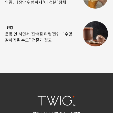
염증, 대장암 위험까지 ‘이 성분’ 정체
건강
운동 안 하면서 ‘단백질 타령’만?…“수명
갉아먹을 수도” 전문가 경고