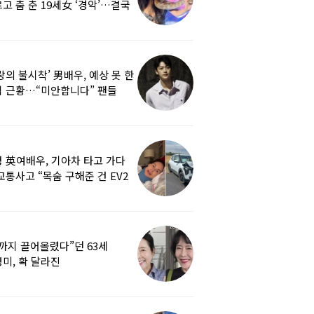
고 춤 춘 19세女 ‘경악’…결국
랑의 불시착’ 男배우, 예상 못 한
 근황…“미안합니다” 팬들
붕
 英여배우, 기아차 타고 가다
교통사고 “목숨 구해준 건 EV2
0도 에어백”
까지 끌어올렸다”던 63세
미, 확 달라진
…‘안면거상술’ 뭐길래