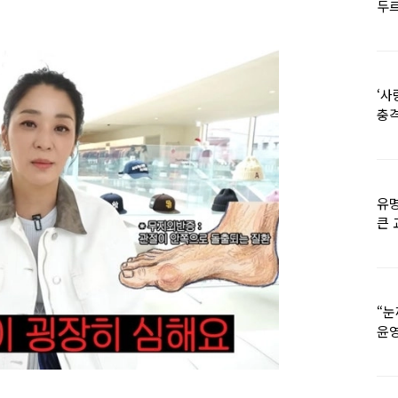
두르
‘사
충격
멘
유명
큰 
36
“눈
윤영
외모