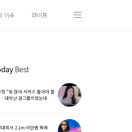
회 이슈
라이프
oday
Best
정 “빚 많아 서커스 돌아야 할
”… 대박난 걸그룹이었는데
쩌다
대회서 2.1m 비단뱀 목에