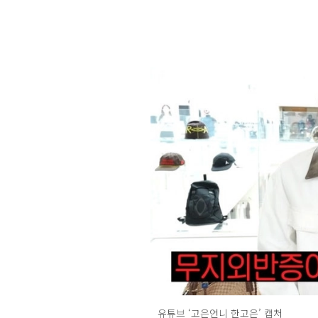
유튜브 ‘고은언니 한고은’ 캡처