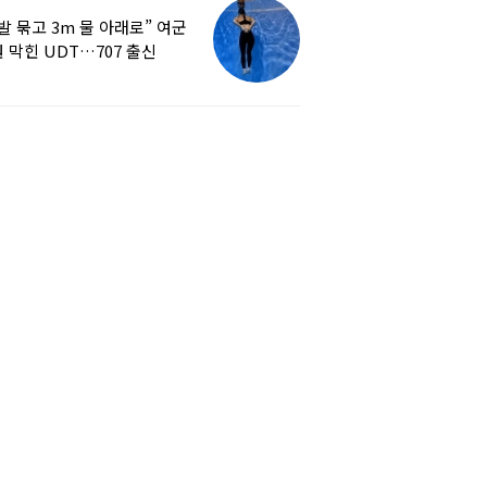
발 묶고 3m 물 아래로” 여군
 막힌 UDT…707 출신
튜버, 직접 훈련해보