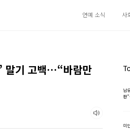
연예 소식
사
병’ 말기 고백…“바람만
T
남유
판
어
미인