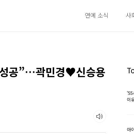
연예 소식
사
 성공”…곽민경♥신승용
T
‘5
이유
아이