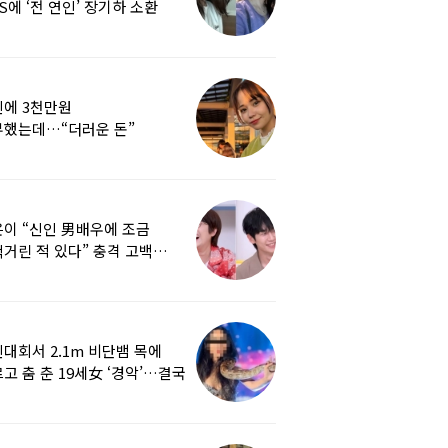
S에 ‘전 연인’ 장기하 소환
에 3천만원
부했는데…“더러운 돈”
여배우에 비난 쏟아진 이유
이 “신인 男배우에 조금
거린 적 있다” 충격 고백…
군지 보니
대회서 2.1m 비단뱀 목에
고 춤 춘 19세女 ‘경악’…결국