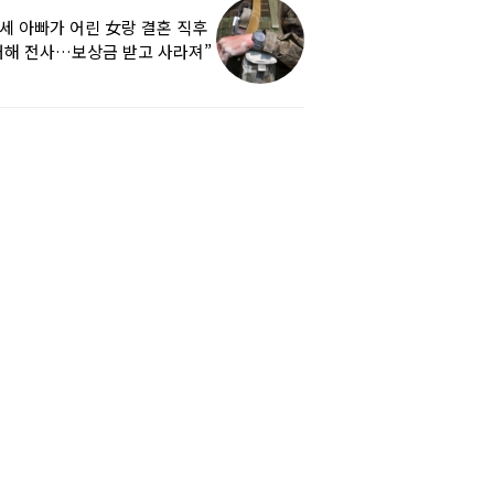
9세 아빠가 어린 女랑 결혼 직후
해 전사…보상금 받고 사라져”
하소연