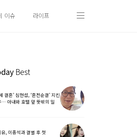
회 이슈
라이프
oday
Best
5세 결혼’ 심현섭, ‘혼전순결’ 지킨
… 아내와 호텔 앞 뜻밖의 일
유, 이종석과 결별 후 첫