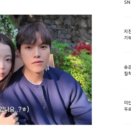
SN
지진
기
日
송은
질척
누
미인
두르