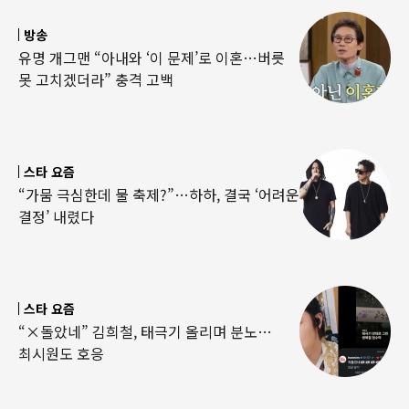
방송
유명 개그맨 “아내와 ‘이 문제’로 이혼…버릇
못 고치겠더라” 충격 고백
스타 요즘
“가뭄 극심한데 물 축제?”…하하, 결국 ‘어려운
결정’ 내렸다
스타 요즘
“×돌았네” 김희철, 태극기 올리며 분노…
최시원도 호응