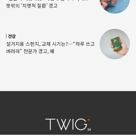
뜻밖의 ‘치명적 질환’ 경고
건강
설거지용 스펀지, 교체 시기는?…“하루 쓰고
버려라” 전문가 경고, 왜