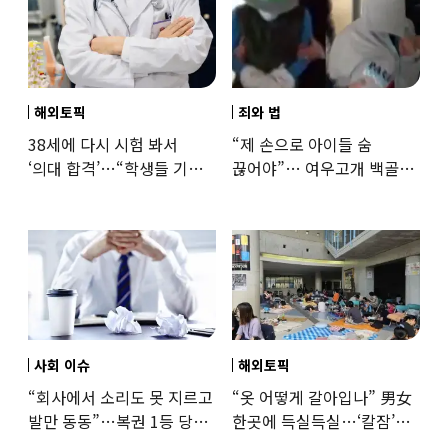
해외토픽
죄와 법
38세에 다시 시험 봐서
“제 손으로 아이들 숨
‘의대 합격’…“학생들 기회
끊어야”… 여우고개 백골
뺏는 것” 갑론을박
자매 비정한 천륜
사회 이슈
해외토픽
“회사에서 소리도 못 지르고
“옷 어떻게 갈아입나” 男女
발만 동동”…복권 1등 당첨
한곳에 득실득실…‘칼잠’
‘깜짝 사연’
잔다