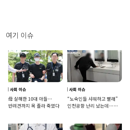
여기 이슈
사회 이슈
사회 이슈
母 살해한 10대 아들…
“노숙인들 샤워하고 빨래”
반려견까지 목 졸라 죽였다
인천공항 난리 났는데…
인권단체 “공공기관 책무”