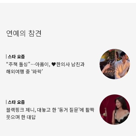
연예의 참견
스타 요즘
“주책 돌싱”…아옳이, ♥한의사 남친과
해외여행 중 ‘와락’
스타 요즘
블랙핑크 제니, 대놓고 한 ‘동거 질문’에 활짝
웃으며 한 대답