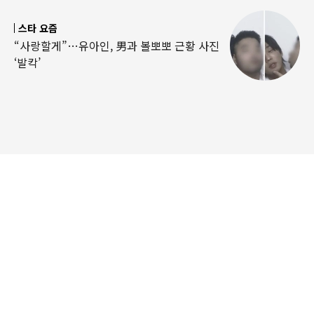
스타 요즘
“사랑할게”…유아인, 男과 볼뽀뽀 근황 사진
‘발칵’