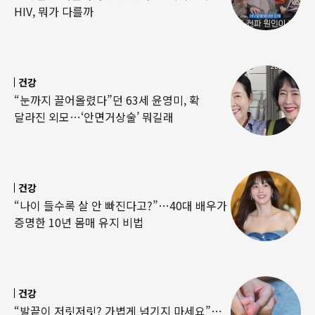
HIV, 뭐가 다를까
건강
“눈까지 끌어올렸다”던 63세 윤영미, 확
달라진 외모…‘안면거상술’ 뭐길래
건강
“나이 들수록 살 안 빠진다고?”…40대 배우가
증명한 10년 몸매 유지 비법
건강
“발끝이 저릿저릿? 가볍게 넘기지 마세요”…